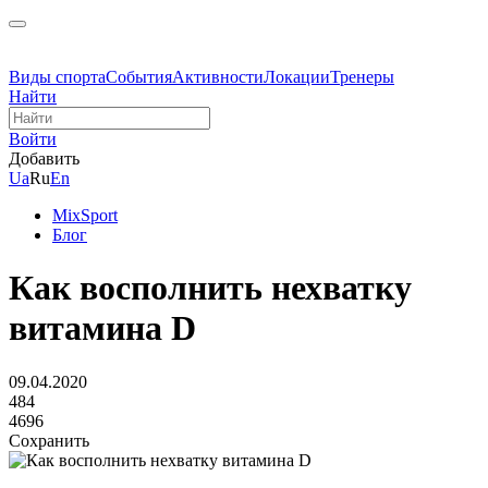
Виды спорта
События
Активности
Локации
Тренеры
Найти
Войти
Добавить
Ua
Ru
En
MixSport
Блог
Как восполнить нехватку
витамина D
09.04.2020
484
4696
Сохранить