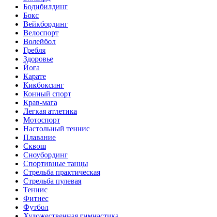
Бодибилдинг
Бокс
Вейкбординг
Велоспорт
Волейбол
Гребля
Здоровье
Йога
Карате
Кикбоксинг
Конный спорт
Крав-мага
Легкая атлетика
Мотоспорт
Настольный теннис
Плавание
Сквош
Сноубординг
Спортивные танцы
Стрельба практическая
Стрельба пулевая
Теннис
Фитнес
Футбол
Художественная гимнастика