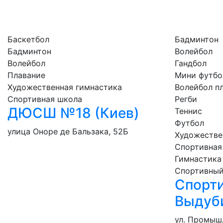
Баскетбол
Бадминтон
Бадминтон
Волейбол
Волейбол
Гандбол
Плавание
Мини футбо
Художественная гимнастика
Волейбол п
Спортивная школа
Регби
ДЮСШ №18 (Киев)
Теннис
Футбол
улица Оноре де Бальзака, 52Б
Художестве
Спортивная
Гимнастика
Спортивный
Спорт
Выдуб
ул. Промышл