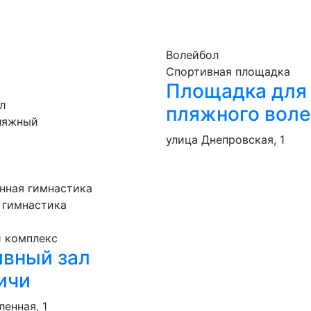
Волейбол
Спортивная площадка
Площадка для
л
пляжного вол
ляжный
улица Днепровская, 1
нная гимнастика
 гимнастика
 комплекс
ивный зал
ичи
енная, 1