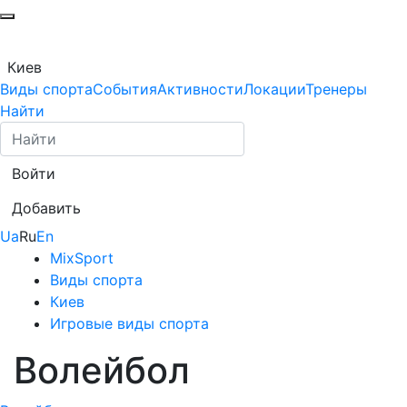
Киев
Виды спорта
События
Активности
Локации
Тренеры
Найти
Войти
Добавить
Ua
Ru
En
MixSport
Виды спорта
Киев
Игровые виды спорта
Волейбол