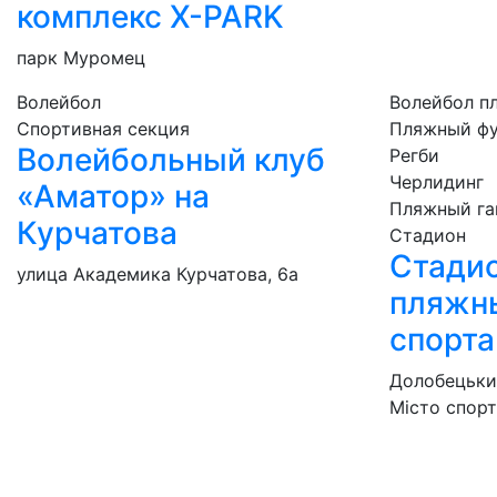
комплекс X-PARK
парк Муромец
Волейбол
Волейбол п
Спортивная секция
Пляжный ф
Волейбольный клуб
Регби
Черлидинг
«Аматор» на
Пляжный га
Курчатова
Стадион
Стадио
улица Академика Курчатова, 6а
пляжн
спорта
Долобецький
Місто спор