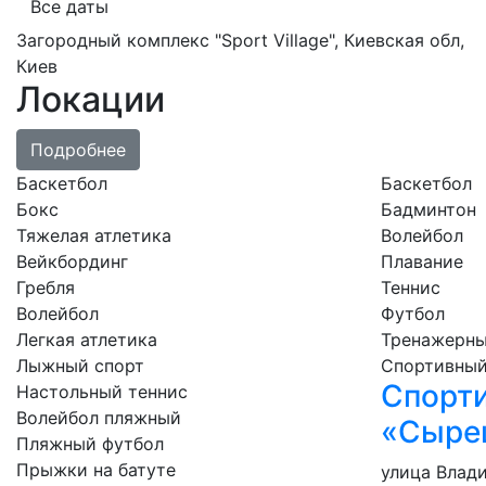
Все даты
Загородный комплекс "Sport Village", Киевская обл
,
Киев
Локации
Подробнее
Баскетбол
Баскетбол
Бокс
Бадминтон
Тяжелая атлетика
Волейбол
Вейкбординг
Плавание
Гребля
Теннис
Волейбол
Футбол
Легкая атлетика
Тренажерны
Лыжный спорт
Спортивный
Спорти
Настольный теннис
Волейбол пляжный
«Сыре
Пляжный футбол
Прыжки на батуте
улица Влад