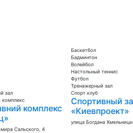
Баскетбол
Бадминтон
Волейбол
Настольный теннис
Футбол
Тренажерный зал
й зал
Спорт клуб
Спортивный з
 комплекс
вний комплекс
«Киевпроект»
ц»
улица Богдана Хмельницко
имира Сальского, 4