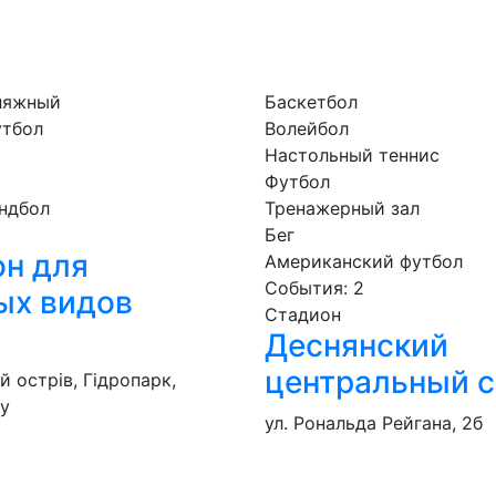
ляжный
Баскетбол
утбол
Волейбол
Настольный теннис
Футбол
ндбол
Тренажерный зал
Бег
н для
Американский футбол
События: 2
ых видов
Стадион
Деснянский
центральный 
 острів, Гідропарк,
ту
ул. Рональда Рейгана, 2б