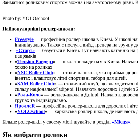
Займатися роликовим спортом можна і на аматорському рівні. В 
Photo by: YOLOschool
Найпопулярніші роллер-школи:
Freestyle
— професійна роллер-школа в Києві. У школі нав
індивідуально. Також є послуга виїзд тренера на зручну д
«Старт»
— базується в Києві. Тут навчають катанню на 
напрямків.
«
Тельбін Райдерз
»
— школа знаходиться в Києві. Навчають
хокею на роликах.
«
NSC Roller Club
»
— столична школа, яка приймає доросл
івентах і влаштовує літні спортивні табори для дітей.
«
SAM Roller Club
»
— столичний клуб, що знаходиться під
складу національної збірної. Навчають дорослих і дітей з
«
Рола-Коло
»
— роллер-школа в Дніпрі. Навчають дорослих
групах та індивідуально.
ЯроллеR
— професійна роллер-школа для дорослих і діте
«
YOLOschool
»
— харківська роллер-школа, де навчають д
Більше ролер-шкіл у своєму місті шукайте в розділі
«Місця»
.
Як вибрати ролики