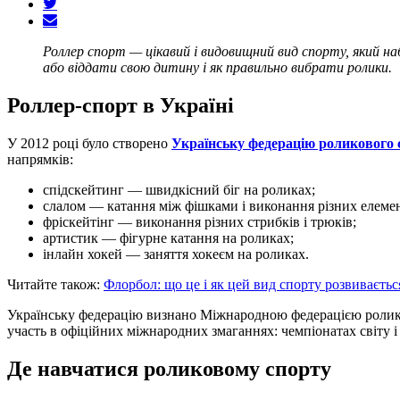
Роллер спорт — цікавий і видовищний вид спорту, який на
або віддати свою дитину і як правильно вибрати ролики.
Роллер-спорт в Україні
У 2012 році було створено
Українську федерацію роликового 
напрямків:
спідскейтинг — швидкісний біг на роликах;
слалом — катання між фішками і виконання різних елемен
фріскейтінг — виконання різних стрибків і трюків;
артистик — фігурне катання на роликах;
інлайн хокей — заняття хокеєм на роликах.
Читайте також:
Флорбол: що це і як цей вид спорту розвиваєтьс
Українську федерацію визнано Міжнародною федерацією ролико
участь в офіційних міжнародних змаганнях: чемпіонатах світу і
Де навчатися роликовому спорту