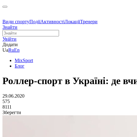
Види спорту
Події
Активності
Локації
Тренери
Знайти
Увійти
Додати
Ua
Ru
En
MixSport
Блог
Роллер-спорт в Україні: де вч
29.06.2020
575
8111
Зберегти