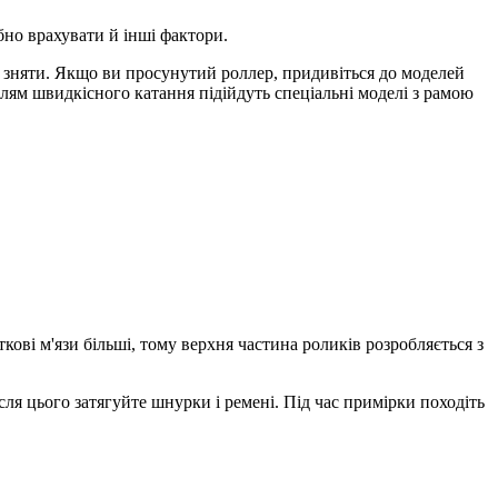
бно врахувати й інші фактори.
а зняти. Якщо ви просунутий роллер, придивіться до моделей
лям швидкісного катання підійдуть спеціальні моделі з рамою
кові м'язи більші, тому верхня частина роликів розробляється з
сля цього затягуйте шнурки і ремені. Під час примірки походіть