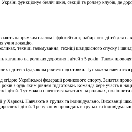
Україні функціонує безліч шкіл, секцій та роллер-клубів, де доро
чають напрямкам слалом і фріскейтинг, набирають дітей для нав
ля учня локацію.
роликах, техніці гальмування, техніці швидкісного спуску і шви
 катанню на роликах дорослих і дітей з 5 років. Також проводять
их і дітей з будь-яким рівнем підготовки. Тут можна навчитися 
 егідою Української федерації роликового спорту. Заняття провод
 2 років з будь-яким рівнем підготовки. Команда бере участь в н
 і дітей. Тут можна навчитися кататися на роликах, поліпшити с
й у Харкові. Навчають в групах та індивідуально. Вихованці школ
орослих і дітей. Тренування проводять в групах та індивідуально