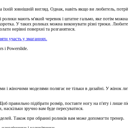
а їхній зовнішній вигляд. Однак, навіть якщо ви любитель, потрі
кі ролики мають м'який черевик і штатне гальмо, яке потім можн
 коротка. У таких роликах можна виконувати різні трюки. Любите
лати нерівні поверхні та розганятися.
зяти участь у змаганнях.
s і Powerslide.
ми і жіночими моделями полягає не тільки в дизайні. У жінок лит
об правильно підібрати розмір, поставте ногу на п'яту і лише пі
и, наскільки зручно вам буде пересуватися.
оделей. Також при обранні роликів вам може допомогти тренер.
, наколінники і налокітники.