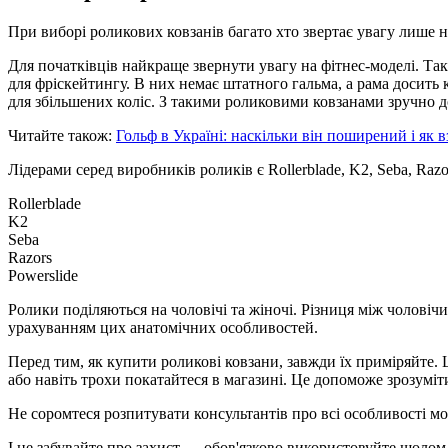
При виборі роликових ковзанів багато хто звертає увагу лише н
Для початківців найкраще звернути увагу на фітнес-моделі. Та
для фріскейтингу. В них немає штатного гальма, а рама досить
для збільшених коліс. З такими роликовими ковзанами зручно до
Читайте також:
Гольф в Україні: наскільки він поширений і як в
Лідерами серед виробників роликів є Rollerblade, K2, Seba, Razor
Rollerblade
K2
Seba
Razors
Powerslide
Ролики поділяються на чоловічі та жіночі. Різниця між чоловічи
урахуванням цих анатомічних особливостей.
Перед тим, як купити роликові ковзани, завжди їх приміряйте. Щ
або навіть трохи покатайтеся в магазині. Це допоможе зрозуміт
Не соромтеся розпитувати консультантів про всі особливості м
І не забувайте про захист — обов'язково використовуйте шолом