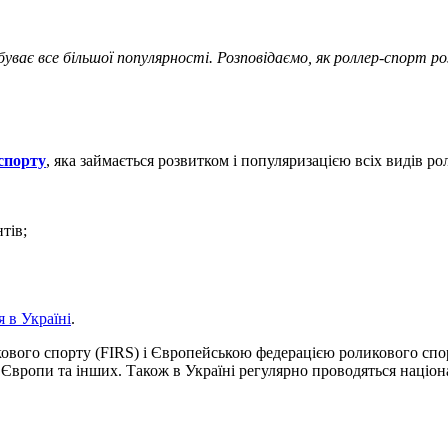
буває все більшої популярності. Розповідаємо, як роллер-спорт р
спорту
,
яка займається розвитком і популяризацією всіх видів ро
тів;
я в Україні
.
вого спорту (FIRS) і Європейською федерацією роликового спор
 Європи та інших. Також в Україні регулярно проводяться націон