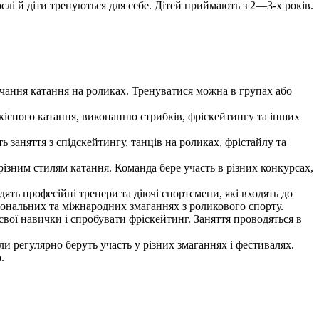
слі й діти тренуються для себе. Дітей приймають з 2—3-х років.
чання катання на роликах. Тренуватися можна в групах або
дкісного катання, виконанню стрибків, фріскейтингу та інших
 заняття з спідскейтингу, танців на роликах, фрістайлу та
різним стилям катання. Команда бере участь в різних конкурсах,
ять професійні тренери та діючі спортсмени, які входять до
аціональних та міжнародних змаганнях з роликового спорту.
вої навички і спробувати фріскейтинг. Заняття проводяться в
и регулярно беруть участь у різних змаганнях і фестивалях.
.