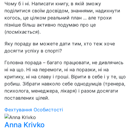
Чому б і ні. Написати книгу, в якій зможу
поділитися своїм досвідом, знаннями, надихнути
когось, це цілком реальний план ... але трохи
пізніше більш активно подумаю про це
(
посміхається
).
Яку пораду ви можете дати тим, хто теж хоче
досягти успіху в спорті?
Головна порада – багато працювати, не дивлячись
ні на що. Ні на перемоги, ні на поразки, ні на
критику, ні на славу і гроші. Вірити в себе і у те, що
робиш. Зібрати навколо себе однодумців (тренера,
психолога, менеджера, лікаря) і разом досягати
поставлених цілей.
Фехтування
Особистості
Anna Krivko