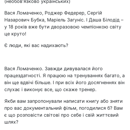
(необов'язково українських)
Вася Ломаченко, Роджер Федерер, Сергій
Назарович Бубка, Маріель Загуніс. І Даша Білодід –
у 18 років вже бути дворазовою чемпіонкою світу
це круто!
Є люди, які вас надихають?
Вася Ломаченко. Завжди дивувалася його
працездатності. Я працюю на тренуваннях багато, а
він ще вдвічі більше. І при всіх його досягненнях він
слухає і виконує все, що скаже тренер.
Якби вам запропонували написати книгу або зняти
про вас документальний фільм, погодилися б? Вам
є що розповісти світові про себе і свій життєвий
шлях?