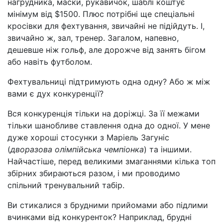
нагрудника, маски, рукавичок, шаблі коштує
мінімум від $1500. Плюс потрібні ще спеціальні
кросівки для фехтування, звичайні не підійдуть. І,
звичайно ж, зал, тренер. Загалом, напевно,
дешевше ніж гольф, але дорожче від занять бігом
або навіть футболом.
Фехтувальниці підтримують одна одну? Або ж між
вами є дух конкуренції?
Вся конкуренція тільки на доріжці. За її межами
тільки шанобливе ставлення одна до одної. У мене
дуже хороші стосунки з Маріель Загуніс
(
дворазова олімпійська чемпіонка
) та іншими.
Найчастіше, перед великими змаганнями кілька топ
збірних збираються разом, і ми проводимо
спільний тренувальний табір.
Ви стикалися з брудними прийомами або підлими
вчинками від конкуренток? Наприклад, брудні