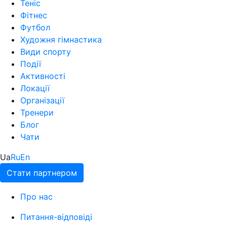
Теніс
Фітнес
Футбол
Художня гімнастика
Види спорту
Події
Активності
Локації
Організації
Тренери
Блог
Чати
Ua
Ru
En
Стати партнером
Про нас
Питання-відповіді