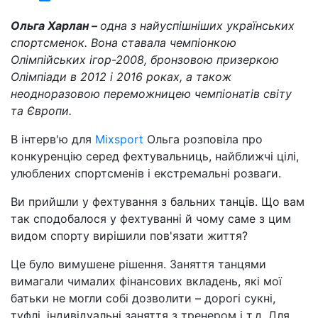
Ольга Харлан –
одна з найуспішніших українських
спортсменок. Вона ставала чемпіонкою
Олімпійських ігор-2008, бронзовою призеркою
Олімпіади в 2012 і 2016 роках, а також
неодноразовою переможницею чемпіонатів світу
та Європи.
В інтерв'ю для
Mixsport
Ольга розповіла про
конкуренцію серед фехтувальниць, найближчі цілі,
улюблених спортсменів і екстремальні розваги.
Ви прийшли у фехтування з бальних танців. Що вам
так сподобалося у фехтуванні й чому саме з цим
видом спорту вирішили пов'язати життя?
Це було вимушене рішення. Заняття танцями
вимагали чималих фінансових вкладень, які мої
батьки не могли собі дозволити – дорогі сукні,
туфлі, індивідуальні заняття з тренером і т.д. Для