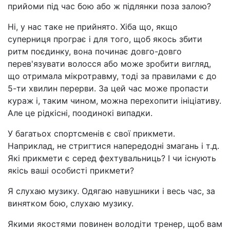
прийоми під час бою або ж підлянки поза залою?
Ні, у нас таке не прийнято. Хіба що, якщо
суперниця програє і для того, щоб якось збити
ритм поєдинку, вона починає довго-довго
перев'язувати волосся або може зробити вигляд,
що отримала мікротравму, тоді за правилами є до
5-ти хвилин перерви. За цей час може пропасти
кураж і, таким чином, можна перехопити ініціативу.
Але це рідкісні, поодинокі випадки.
У багатьох спортсменів є свої прикмети.
Наприклад, не стригтися напередодні змагань і т.д.
Які прикмети є серед фехтувальниць? І чи існують
якісь ваші особисті прикмети?
Я слухаю музику. Одягаю навушники і весь час, за
винятком бою, слухаю музику.
Якими якостями повинен володіти тренер, щоб вам