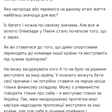
Яка нагорода або перемога на даному етапі життя
найбільш значуща для вас?
Їх багато і кожна по-своєму значима. Але все ж
золото Олімпіади у Пекіні стало початком того, що
є зараз.
Як ви ставитеся до того, що деякі спортсмени
переходять до команди іншої країни та виступають
під чужим прапором?
Не можу засуджувати кого б то не було за рішення
виступати за іншу країну. У кожного можуть бути
свої причини і не потрібно ставити на перше місце
тільки фінансову складову. Можу з упевненістю
говорити тільки про себе – я виступаю тільки за
Україну. Так, мені неодноразово протягом моєї
кар'єри надходили пропозиції виступати за інші
країни, але для себе я рішення прийняла і