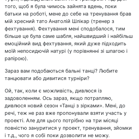
того, щоб я була чимось зайнята вдень, поки
батьки на роботі, мене до себе на тренування брав
мій хресний тато
Анатолій Шлікар (тренер з
фехтування). Фехтування мені сподобалося, тим
більше це була саме шабля, найшвидший і найбільш
емоційний вид фехтування, який дуже підходить
моїй непосидючій натурі (у порівнянні зі шпагою і
рапірою).
Зараз вам подобаються бальні танці? Любите
танцювати або дивитися турніри?
Ой, так, коли є можливість, дивлюся із
задоволенням. Ось зараз, якщо потрапляю,
дивлюся новий сезон «Танці з зірками». Мені, до
речі, теж не раз вже пропонували взяти участь у
проекті. Але для цього потрібно на три місяці
повністю зануритися у проект, тренування, зйомки
і т.д., чого я собі поки дозволити не можу.