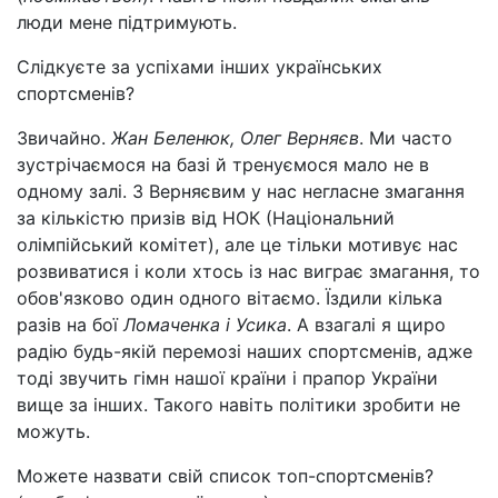
люди мене підтримують.
Слідкуєте за успіхами інших українських
спортсменів?
Звичайно.
Жан Беленюк, Олег Верняєв
. Ми часто
зустрічаємося на базі й тренуємося мало не в
одному залі. З Верняєвим у нас негласне змагання
за кількістю призів від НОК (Національний
олімпійський комітет), але це тільки мотивує нас
розвиватися і коли хтось із нас виграє змагання, то
обов'язково один одного вітаємо. Їздили кілька
разів на бої
Ломаченка і Усика
. А взагалі я щиро
радію будь-якій перемозі наших спортсменів, адже
тоді звучить гімн нашої країни і прапор України
вище за інших. Такого навіть політики зробити не
можуть.
Можете назвати свій список топ-спортсменів?