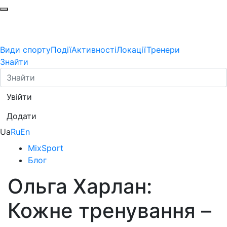
Види спорту
Події
Активності
Локації
Тренери
Знайти
Увійти
Додати
Ua
Ru
En
MixSport
Блог
Ольга Харлан:
Кожне тренування –