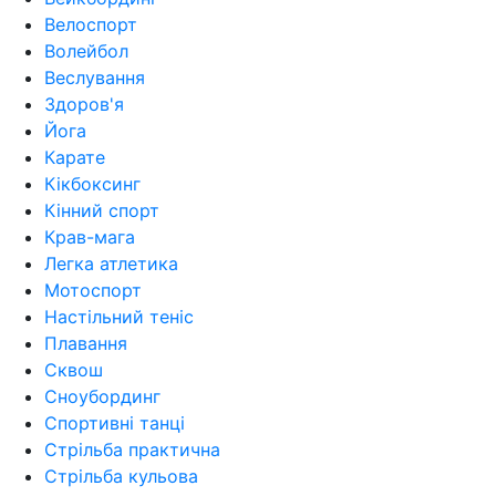
Велоспорт
Волейбол
Веслування
Здоров'я
Йога
Карате
Кікбоксинг
Кінний спорт
Крав-мага
Легка атлетика
Мотоспорт
Настільний теніс
Плавання
Сквош
Сноубординг
Спортивні танці
Стрільба практична
Стрільба кульова