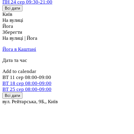
ПН
24 сер
09:30-21:00
Всі дати
Київ
На вулиці
Йога
Зберегти
На вулиці | Йога
Йога в Каштані
Дата та час
Add to calendar
ВТ
11 сер
08:00-09:00
ВТ
18 сер
08:00-09:00
ВТ
25 сер
08:00-09:00
Всі дати
вул. Рейтарська, 9Б,
,
Київ