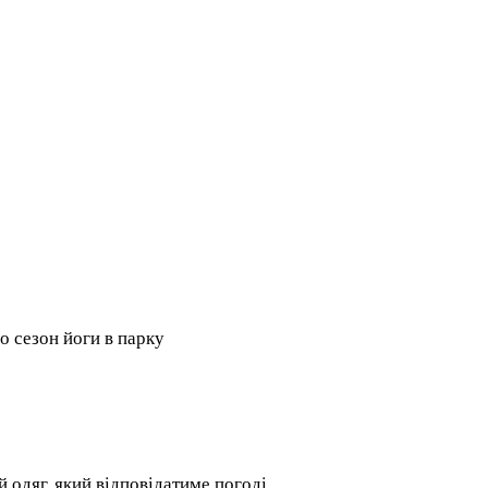
 сезон йоги в парку
 одяг, який відповідатиме погоді.