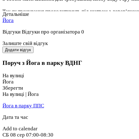
Так як тренування проходитимуть під шатром з деревʼяно
Детальніше
Йога
Вартість тренувань 420 грн (абонементи не діють).
Відгуки
Відгуки про організатора
0
Обов’язковий попередній запис на тренування і передплата
Залиште свій відгук
Додати відгук
Поруч з Йога в парку ВДНГ
На вулиці
Йога
Зберегти
На вулиці | Йога
Йога в парку ППС
Дата та час
Add to calendar
СБ
08 сер
07:00-08:30