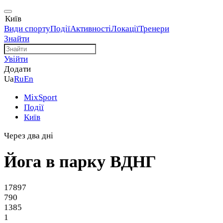
Київ
Види спорту
Події
Активності
Локації
Тренери
Знайти
Увійти
Додати
Ua
Ru
En
MixSport
Події
Київ
Через два дні
Йога в парку ВДНГ
17897
790
1385
1