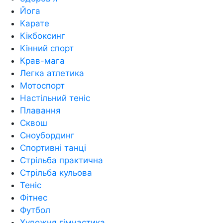
Йога
Карате
Кікбоксинг
Кінний спорт
Крав-мага
Легка атлетика
Мотоспорт
Настільний теніс
Плавання
Сквош
Сноубординг
Спортивні танці
Стрільба практична
Стрільба кульова
Теніс
Фітнес
Футбол
Художня гімнастика