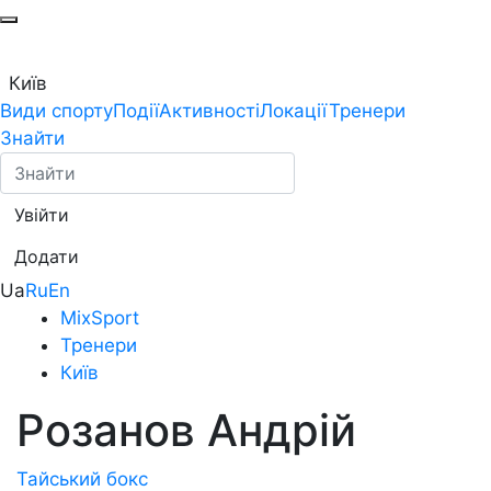
Київ
Види спорту
Події
Активності
Локації
Тренери
Знайти
Увійти
Додати
Ua
Ru
En
MixSport
Тренери
Київ
Розанов Андрій
Тайський бокс