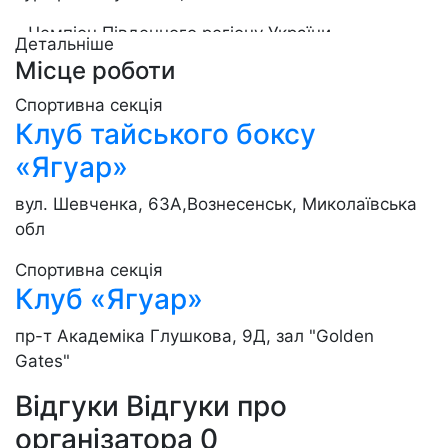
- Чемпіон Південного регіону України
Детальніше
з французького боксу Сават;
Місце роботи
- Багаторазовий чемпіон всеукраїнських та
Спортивна секція
регіональних турнірів з Кікбоксингу;
Клуб тайського боксу
«Ягуар»
вул. Шевченка, 63А,Вознесенськ, Миколаївська
обл
Спортивна секція
Клуб «Ягуар»
пр-т Академіка Глушкова, 9Д, зал "Golden
Gates"
Відгуки
Відгуки про
організатора
0