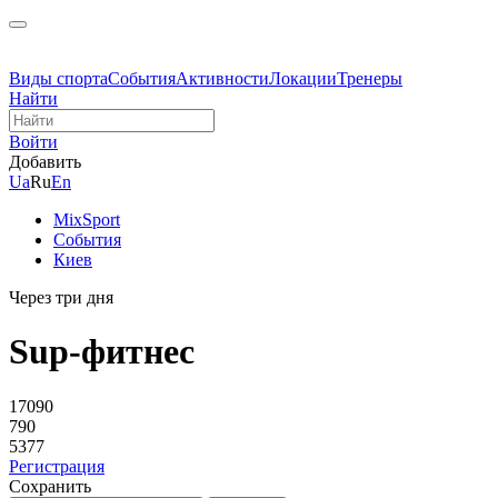
Виды спорта
События
Активности
Локации
Тренеры
Найти
Войти
Добавить
Ua
Ru
En
MixSport
События
Киев
Через три дня
Sup-фитнес
17090
790
5377
Регистрация
Сохранить