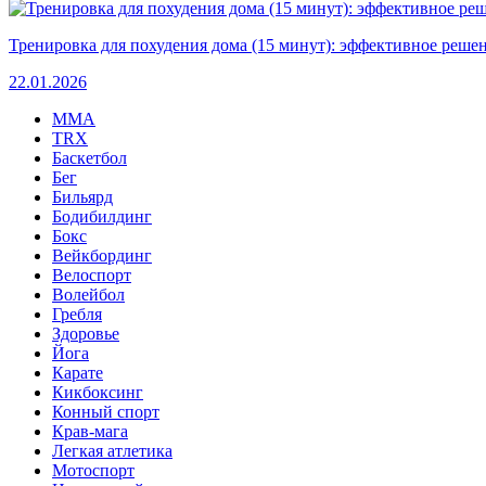
Тренировка для похудения дома (15 минут): эффективное решен
22.01.2026
MMA
TRX
Баскетбол
Бег
Бильярд
Бодибилдинг
Бокс
Вейкбординг
Велоспорт
Волейбол
Гребля
Здоровье
Йога
Карате
Кикбоксинг
Конный спорт
Крав-мага
Легкая атлетика
Мотоспорт