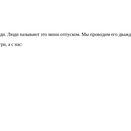
переди. Люди называют это мини-отпуском. Мы проводим его дваж
н, а с нас: