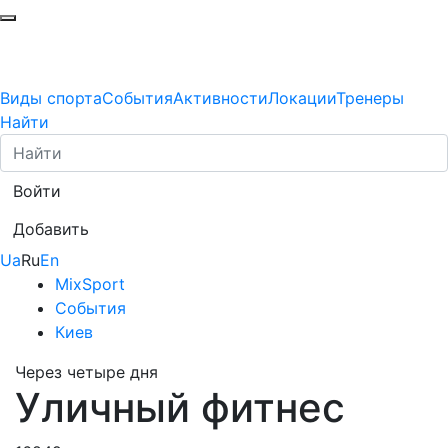
Виды спорта
События
Активности
Локации
Тренеры
Найти
Войти
Добавить
Ua
Ru
En
MixSport
События
Киев
Через четыре дня
Уличный фитнес