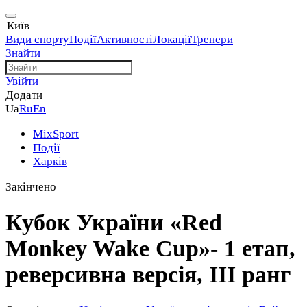
Київ
Види спорту
Події
Активності
Локації
Тренери
Знайти
Увійти
Додати
Ua
Ru
En
MixSport
Події
Харків
Закінчено
Кубок України «Red
Monkey Wake Cup»- 1 етап,
реверсивна версія, III ранг