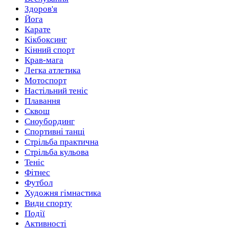
Здоров'я
Йога
Карате
Кікбоксинг
Кінний спорт
Крав-мага
Легка атлетика
Мотоспорт
Настільний теніс
Плавання
Сквош
Сноубординг
Спортивні танці
Стрільба практична
Стрільба кульова
Теніс
Фітнес
Футбол
Художня гімнастика
Види спорту
Події
Активності