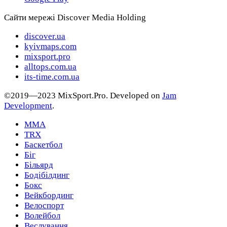
Сайти мережі Discover Media Holding
discover.ua
kyivmaps.com
mixsport.pro
alltops.com.ua
its-time.com.ua
©2019—2023 MixSport.Pro. Developed on
Jam
Development
.
MMA
TRX
Баскетбол
Біг
Більярд
Бодібілдинг
Бокс
Вейкбординг
Велоспорт
Волейбол
Веслування