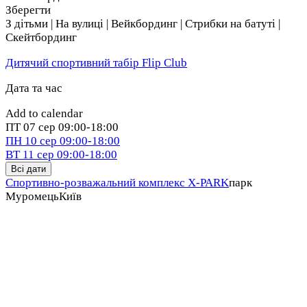
Зберегти
З дітьми | На вулиці | Вейкбординг | Стрибки на батуті |
Скейтбординг
Дитячий спортивний табір Flip Club
Дата та час
Add to calendar
ПТ
07 сер
09:00-18:00
ПН
10 сер
09:00-18:00
ВТ
11 сер
09:00-18:00
Всі дати
Спортивно-розважальний комплекс X-PARK
парк
Муромець
Київ