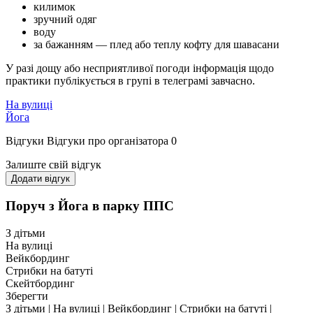
килимок
зручний одяг
воду
за бажанням — плед або теплу кофту для шавасани
У разі дощу або несприятливої погоди інформація щодо
практики публікується в групі в телеграмі завчасно.
На вулиці
Йога
Відгуки
Відгуки про організатора
0
Залиште свій відгук
Додати відгук
Поруч з Йога в парку ППС
З дітьми
На вулиці
Вейкбординг
Стрибки на батуті
Скейтбординг
Зберегти
З дітьми | На вулиці | Вейкбординг | Стрибки на батуті |