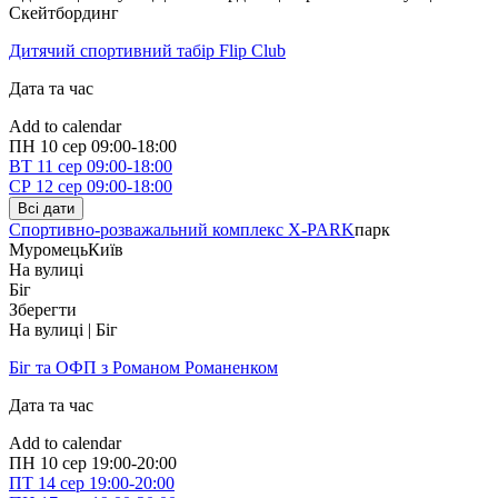
Скейтбординг
Дитячий спортивний табір Flip Club
Дата та час
Add to calendar
ПН
10 сер
09:00-18:00
ВТ
11 сер
09:00-18:00
СР
12 сер
09:00-18:00
Всі дати
Спортивно-розважальний комплекс X-PARK
парк
Муромець
Київ
На вулиці
Біг
Зберегти
На вулиці | Біг
Біг та ОФП з Романом Романенком
Дата та час
Add to calendar
ПН
10 сер
19:00-20:00
ПТ
14 сер
19:00-20:00