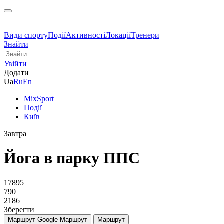
Види спорту
Події
Активності
Локації
Тренери
Знайти
Увійти
Додати
Ua
Ru
En
MixSport
Події
Київ
Завтра
Йога в парку ППС
17895
790
2186
Зберегти
Маршрут Google
Маршрут
Маршрут