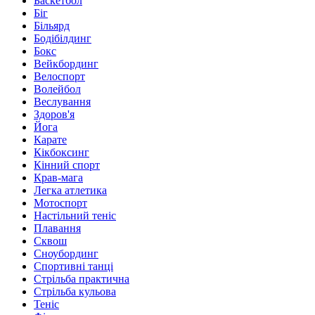
Баскетбол
Біг
Більярд
Бодібілдинг
Бокс
Вейкбординг
Велоспорт
Волейбол
Веслування
Здоров'я
Йога
Карате
Кікбоксинг
Кінний спорт
Крав-мага
Легка атлетика
Мотоспорт
Настільний теніс
Плавання
Сквош
Сноубординг
Спортивні танці
Стрільба практична
Стрільба кульова
Теніс