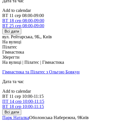
Дата та час
Add to calendar
ВТ
11 сер
08:00-09:00
ВТ
18 сер
08:00-09:00
ВТ
25 сер
08:00-09:00
Всі дати
вул. Рейтарська, 9Б,
,
Київ
На вулиці
Пілатес
Гімнастика
Зберегти
На вулиці | Пілатес | Гімнастика
Гімнастика та Пілатес з Ольгою Бовкун
Дата та час
Add to calendar
ВТ
11 сер
10:00-11:15
ПТ
14 сер
10:00-11:15
ВТ
18 сер
10:00-11:15
Всі дати
Парк Наталка
Оболонська Набережна, 9
Київ