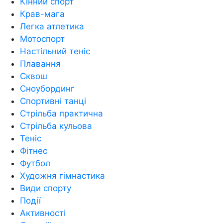
Кінний спорт
Крав-мага
Легка атлетика
Мотоспорт
Настільний теніс
Плавання
Сквош
Сноубординг
Спортивні танці
Стрільба практична
Стрільба кульова
Теніс
Фітнес
Футбол
Художня гімнастика
Види спорту
Події
Активності