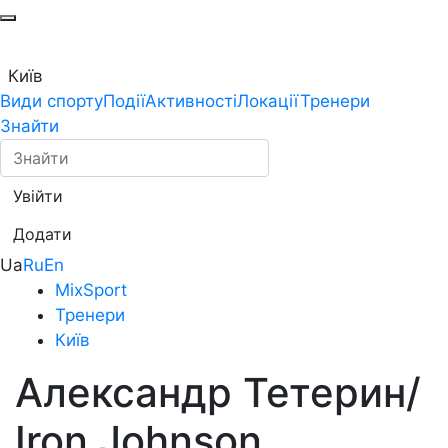
Київ
Види спорту
Події
Активності
Локації
Тренери
Знайти
Увійти
Додати
Ua
Ru
En
MixSport
Тренери
Київ
Александр Тетерин/
Iron Johnson