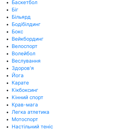
Баскетбол
Біг
Більярд
Бодібілдинг
Бокс
Вейкбординг
Велоспорт
Волейбол
Веслування
Здоров'я
Йога
Карате
Кікбоксинг
Кінний спорт
Крав-мага
Легка атлетика
Мотоспорт
Настільний теніс