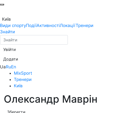
Київ
Види спорту
Події
Активності
Локації
Тренери
Знайти
Увійти
Додати
Ua
Ru
En
MixSport
Тренери
Київ
Олександр Маврін
Зберегти