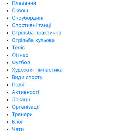
Плавання
Сквош
Сноубординг
Спортивні танці
Стрільба практична
Стрільба кульова
Теніс
Фітнес
Футбол
Художня гімнастика
Види спорту
Події
Активності
Локації
Організації
Тренери
Блог
Чати