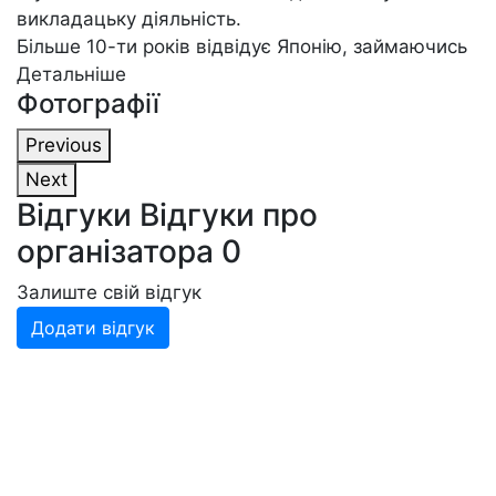
викладацьку діяльність.
Більше 10-ти років відвідує Японію, займаючись
у Сокё Масаакі Хацумі і у інших японських
Детальніше
Фотографії
Майстрів. Безцінні знання і досвід, отриманий на
тренуваннях в Японії, передає своїм учням.
Previous
Виступав організатором безлічі семінарів, як
Next
українських, так і зарубіжних Майстрів, а також
Відгуки
Відгуки про
сам регулярно проводить семінари і Масстер-
організатора
0
класи в Україні та інших країнах.
Залиште свій відгук
Додати відгук