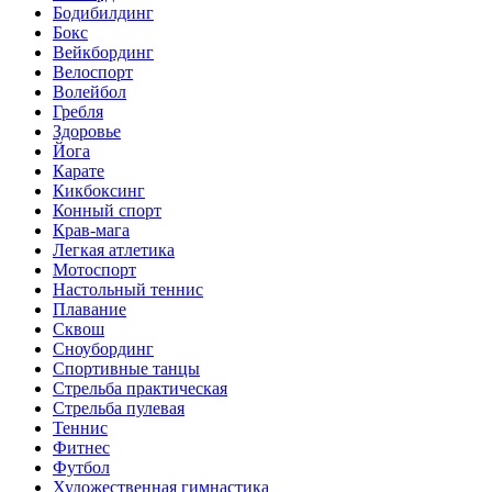
Бодибилдинг
Бокс
Вейкбординг
Велоспорт
Волейбол
Гребля
Здоровье
Йога
Карате
Кикбоксинг
Конный спорт
Крав-мага
Легкая атлетика
Мотоспорт
Настольный теннис
Плавание
Сквош
Сноубординг
Спортивные танцы
Стрельба практическая
Стрельба пулевая
Теннис
Фитнес
Футбол
Художественная гимнастика