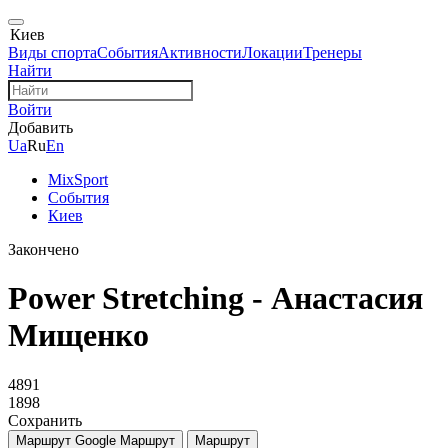
Киев
Виды спорта
События
Активности
Локации
Тренеры
Найти
Войти
Добавить
Ua
Ru
En
MixSport
События
Киев
Закончено
Power Stretching - Анастасия
Мищенко
4891
1898
Сохранить
Маршрут Google
Маршрут
Маршрут