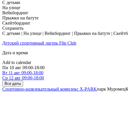
С детьми
На улице
Вейкбординг
Прыжки на батуте
Скейтбординг
Сохранить
С детьми | На улице | Вейкбординг | Прыжки на батуте | Скейт
Детский спортивный лагерь Flip Club
Дата и время
Add to calendar
Пн
10 авг
09:00-18:00
Вт
11 авг
09:00-18:00
Ср
12 авг
09:00-18:00
Все даты
Спортивно-развлекательный комплекс X-PARK
парк Муромец
К