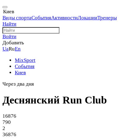
Киев
Виды спорта
События
Активности
Локации
Тренеры
Найти
Войти
Добавить
Ua
Ru
En
MixSport
События
Киев
Через два дня
Деснянский Run Club
16876
790
2
36876