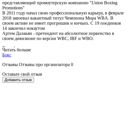
представляющий промоутерскую компанию "Union Boxing
Promotions"
В 2011 году начал свою профессиональную карьеру, в феврале
2018 завоевал вакантный титул Чемпиона Мира WBA. В
своем активе не имеет прогришив и ничьих. С 19 поединков
14 закончил нокаутом
Артем Далакян - претендент на абсолютное первенство в
своем дивизионе по версии WBC, IBF и WBO.
Три официальных представителя пытались примерить
Читать больше
мировую корону чемпиона мира и были бесцеремонно
Бокс
разбиты на нашей Артём Далакян - «воином ринга»!
Сможет ли латиноамериканский боксер из Венесуэлы - Josber
Отзывы
Отзывы про организатора
0
Perez по прозвищу «Лавина», который находится в ТОР
лучших боксеров Всемирной боксерской ассоциации WBA
Оставьте свой отзыв
посягнуть на Чемпионский титул?
Добавить отзыв
Об этом вы сможете узнать 8 февраля на «Вертолет-
площадке» КВЦ «Парковый»
В программе андекарте тебя ждут 9 поединков отечественных
боксеров, неожиданные сюрпризы отчаянных ребят нашей
страны.