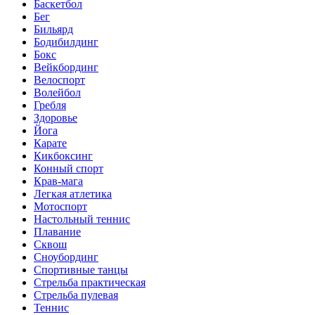
Баскетбол
Бег
Бильярд
Бодибилдинг
Бокс
Вейкбординг
Велоспорт
Волейбол
Гребля
Здоровье
Йога
Карате
Кикбоксинг
Конный спорт
Крав-мага
Легкая атлетика
Мотоспорт
Настольный теннис
Плавание
Сквош
Сноубординг
Спортивные танцы
Стрельба практическая
Стрельба пулевая
Теннис