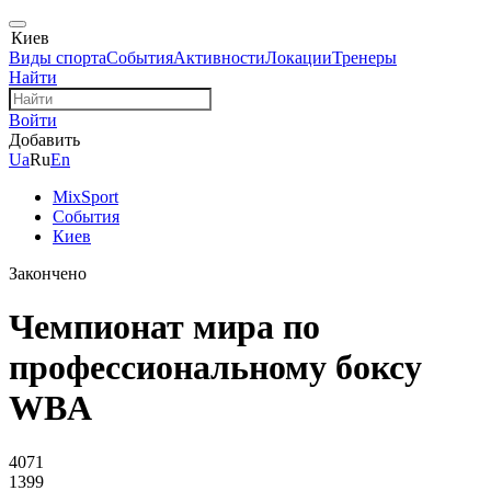
Киев
Виды спорта
События
Активности
Локации
Тренеры
Найти
Войти
Добавить
Ua
Ru
En
MixSport
События
Киев
Закончено
Чемпионат мира по
профессиональному боксу
WBA
4071
1399