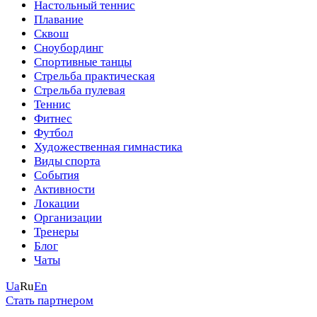
Настольный теннис
Плавание
Сквош
Сноубординг
Спортивные танцы
Стрельба практическая
Стрельба пулевая
Теннис
Фитнес
Футбол
Художественная гимнастика
Виды спорта
События
Активности
Локации
Организации
Тренеры
Блог
Чаты
Ua
Ru
En
Стать партнером