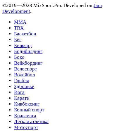
©2019—2023 MixSport.Pro. Developed on
Jam
Development
.
MMA
TRX
Баскетбол
Бег
Бильярд
Бодибилдинг
Бокс
Вейкбординг
Велоспорт
Волейбол
Гребля
Здоровье
Йога
Карате
Кикбоксинг
Конный спорт
Крав-мага
Легкая атлетика
Мотоспорт