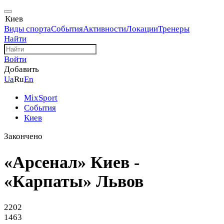
Киев
Виды спорта
События
Активности
Локации
Тренеры
Найти
Войти
Добавить
Ua
Ru
En
MixSport
События
Киев
Закончено
«Арсенал» Киев -
«Карпаты» Львов
2202
1463