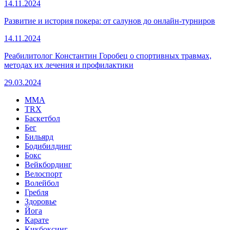
14.11.2024
Развитие и история покера: от салунов до онлайн-турниров
14.11.2024
Реабилитолог Константин Горобец о спортивных травмах,
методах их лечения и профилактики
29.03.2024
MMA
TRX
Баскетбол
Бег
Бильярд
Бодибилдинг
Бокс
Вейкбординг
Велоспорт
Волейбол
Гребля
Здоровье
Йога
Карате
Кикбоксинг