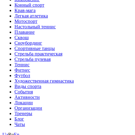
Конный спорт
Крав-мага
Легкая атлетика
Мотоспорт
Настольный теннис
Плавание
Сквош
Сноубординг
Спортивные танцы
Стрельба практическая
Стрельба пулевая
Теннис
Фитнес
Футбол
Художественная гимнастика
Виды спорта
События
Активности
Локации
Организации
Тренеры
Блог
Чаты
Ua
Ru
En