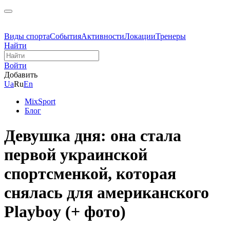
Виды спорта
События
Активности
Локации
Тренеры
Найти
Войти
Добавить
Ua
Ru
En
MixSport
Блог
Девушка дня: она стала
первой украинской
спортсменкой, которая
снялась для американского
Playboy (+ фото)