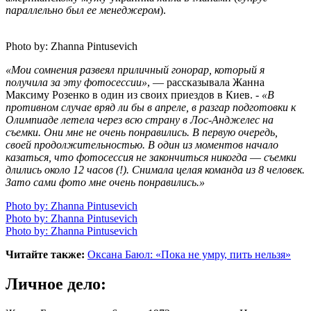
параллельно был ее менеджером
).
Photo by: Zhanna Pintusevich
«Мои сомнения развеял приличный гонорар, который я
получила за эту фотосессии»
, — рассказывала Жанна
Максиму Розенко в один из своих приездов в Киев. -
«В
противном случае вряд ли бы в апреле, в разгар подготовки к
Олимпиаде летела через всю страну в Лос-Анджелес на
съемки. Они мне не очень понравились. В первую очередь,
своей продолжительностью. В один из моментов начало
казаться, что фотосессия не закончиться никогда
—
съемки
длились около 12 часов (!). Снимала целая команда из 8 человек.
Зато сами фото мне очень понравились.»
Photo by: Zhanna Pintusevich
Photo by: Zhanna Pintusevich
Photo by: Zhanna Pintusevich
Читайте также:
Оксана Баюл: «Пока не умру, пить нельзя»
Личное дело: