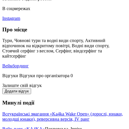
В соцмережах
Instagram
Про місце
Тури, Човнові тури та водні види спорту, Активний
відпочинок на відкритому повітрі, Водні види спорту,
Стоячий серфінг з веслом, Серфінг, віндсерфінг та
кайтсерфінг
Вейкбординг
Відгуки
Відгуки про організатора
0
Залиште свій відгук
Додати відгук
Минулі події
Всеукраїнські змагання «Ka4ka Wake Open» (дорослі, юнаки,
молодші юнаки), реверсивна версія, ІV ранг
Вейк-парк «KA4KA»
Покровська, Ірпінь