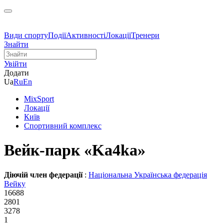
Види спорту
Події
Активності
Локації
Тренери
Знайти
Увійти
Додати
Ua
Ru
En
MixSport
Локації
Київ
Спортивний комплекс
Вейк-парк «Ka4ka»
Діючій член федерації
:
Національна Українська федерація
Вейку
16688
2801
3278
1