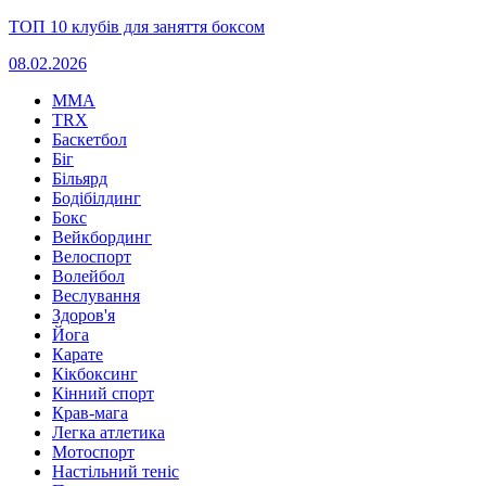
ТОП 10 клубів для заняття боксом
08.02.2026
MMA
TRX
Баскетбол
Біг
Більярд
Бодібілдинг
Бокс
Вейкбординг
Велоспорт
Волейбол
Веслування
Здоров'я
Йога
Карате
Кікбоксинг
Кінний спорт
Крав-мага
Легка атлетика
Мотоспорт
Настільний теніс