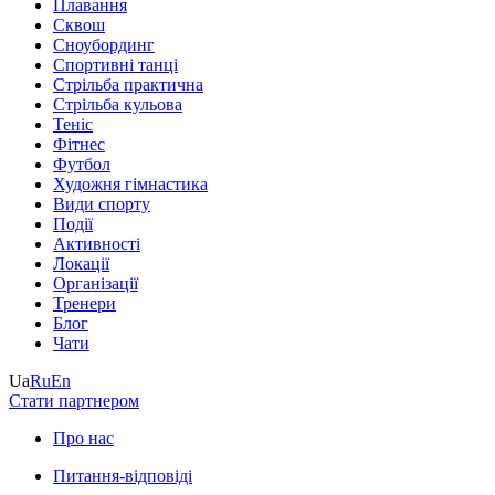
Плавання
Сквош
Сноубординг
Спортивні танці
Стрільба практична
Стрільба кульова
Теніс
Фітнес
Футбол
Художня гімнастика
Види спорту
Події
Активності
Локації
Організації
Тренери
Блог
Чати
Ua
Ru
En
Стати партнером
Про нас
Питання-відповіді