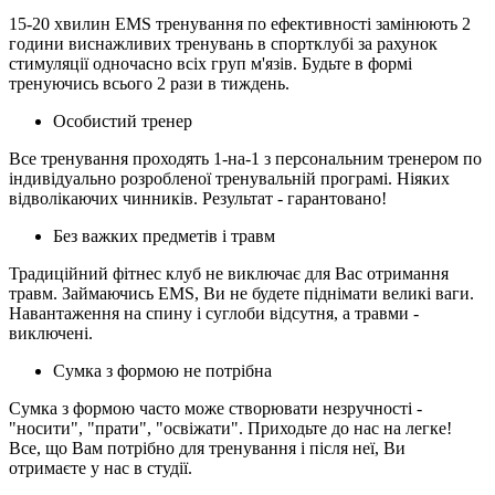
15-20 хвилин EMS тренування по ефективності замінюють 2
години виснажливих тренувань в спортклубі за рахунок
стимуляції одночасно всіх груп м'язів. Будьте в формі
тренуючись всього 2 рази в тиждень.
Особистий тренер
Все тренування проходять 1-на-1 з персональним тренером по
індивідуально розробленої тренувальній програмі. Ніяких
відволікаючих чинників. Результат - гарантовано!
Без важких предметів і травм
Традиційний фітнес клуб не виключає для Вас отримання
травм. Займаючись EMS, Ви не будете піднімати великі ваги.
Навантаження на спину і суглоби відсутня, а травми -
виключені.
Сумка з формою не потрібна
Сумка з формою часто може створювати незручності -
"носити", "прати", "освіжати". Приходьте до нас на легке!
Все, що Вам потрібно для тренування і після неї, Ви
отримаєте у нас в студії.