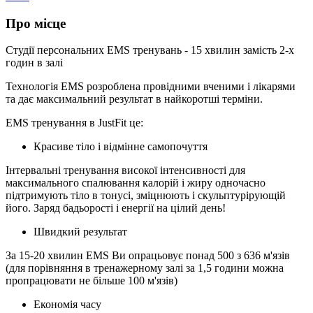
Про місце
Студії персональних EMS тренувань - 15 хвилин замість 2-х
годин в залі
Технологія EMS розроблена провідними вченими і лікарями
та дає максимальний результат в найкоротші терміни.
EMS тренування в JustFit це:
Красиве тіло і відмінне самопочуття
Інтервальні тренування високої інтенсивності для
максимального спалювання калорій і жиру одночасно
підтримують тіло в тонусі, зміцнюють і скульптурірующій
його. Заряд бадьорості і енергії на цілий день!
Швидкий результат
За 15-20 хвилин EMS Ви опрацьовує понад 500 з 636 м'язів
(для порівняння в тренажерному залі за 1,5 години можна
пропрацювати не більше 100 м'язів)
Економія часу