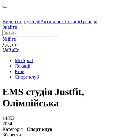
Види спорту
Події
Активності
Локації
Тренери
Знайти
Увійти
Додати
Ua
Ru
En
MixSport
Локації
Київ
Спорт клуб
EMS студія Justfit,
Олімпійська
14352
2054
Категорія -
Спорт клуб
Зберегти