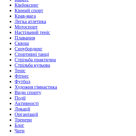
Кікбоксинг
Кінний спорт
Крав-мага
Легка атлетика
Мотоспорт
Настільний теніс
Плавання
Сквош
Сноубординг
Спортивні танці
Стрільба практична
Стрільба кульова
Теніс
Фітнес
Футбол
Художня гімнастика
Види спорту
Події
Активності
Локації
Організації
Тренери
Блог
Чати