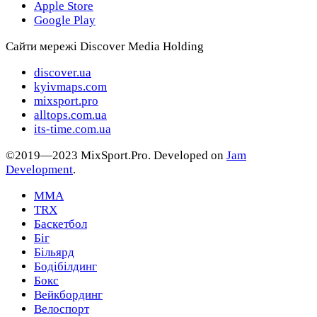
Apple Store
Google Play
Сайти мережі Discover Media Holding
discover.ua
kyivmaps.com
mixsport.pro
alltops.com.ua
its-time.com.ua
©2019—2023 MixSport.Pro. Developed on
Jam
Development
.
MMA
TRX
Баскетбол
Біг
Більярд
Бодібілдинг
Бокс
Вейкбординг
Велоспорт