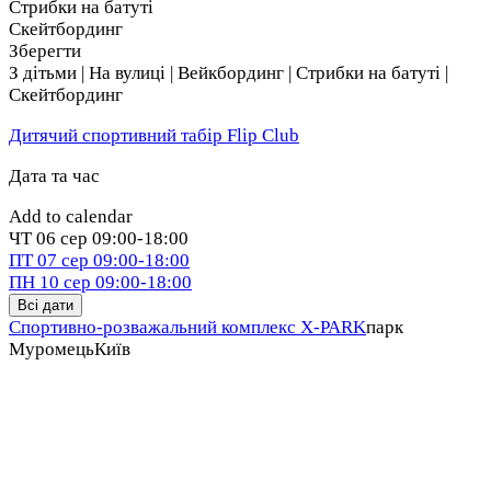
Стрибки на батуті
Скейтбординг
Зберегти
З дітьми | На вулиці | Вейкбординг | Стрибки на батуті |
Скейтбординг
Дитячий спортивний табір Flip Club
Дата та час
Add to calendar
ЧТ
06 сер
09:00-18:00
ПТ
07 сер
09:00-18:00
ПН
10 сер
09:00-18:00
Всі дати
Спортивно-розважальний комплекс X-PARK
парк
Муромець
Київ