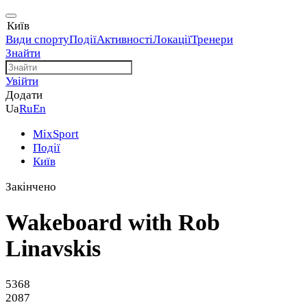
Київ
Види спорту
Події
Активності
Локації
Тренери
Знайти
Увійти
Додати
Ua
Ru
En
MixSport
Події
Київ
Закінчено
Wakeboard with Rob
Linavskis
5368
2087