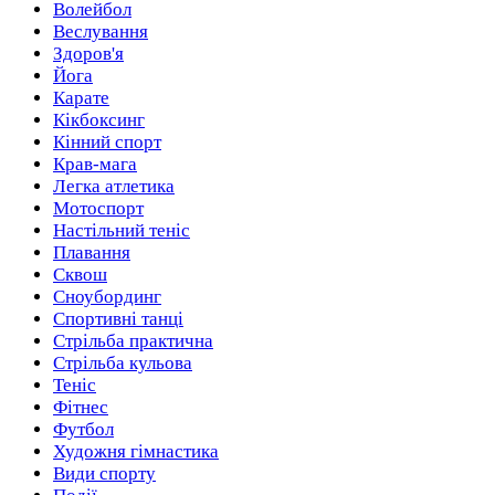
Волейбол
Веслування
Здоров'я
Йога
Карате
Кікбоксинг
Кінний спорт
Крав-мага
Легка атлетика
Мотоспорт
Настільний теніс
Плавання
Сквош
Сноубординг
Спортивні танці
Стрільба практична
Стрільба кульова
Теніс
Фітнес
Футбол
Художня гімнастика
Види спорту