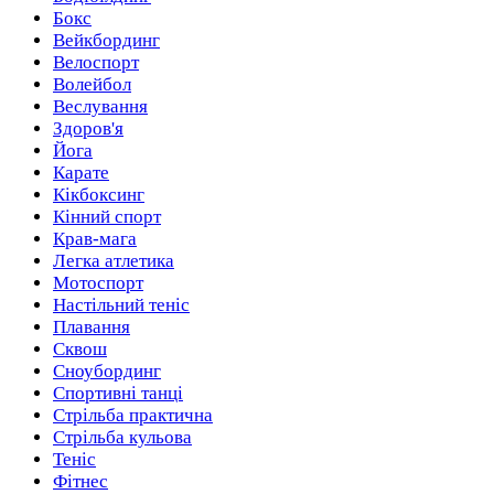
Бокс
Вейкбординг
Велоспорт
Волейбол
Веслування
Здоров'я
Йога
Карате
Кікбоксинг
Кінний спорт
Крав-мага
Легка атлетика
Мотоспорт
Настільний теніс
Плавання
Сквош
Сноубординг
Спортивні танці
Стрільба практична
Стрільба кульова
Теніс
Фітнес