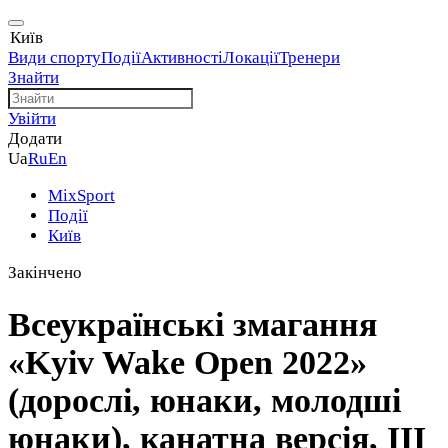
Київ
Види спорту
Події
Активності
Локації
Тренери
Знайти
Увійти
Додати
Ua
Ru
En
MixSport
Події
Київ
Закінчено
Всеукраїнські змагання
«Kyiv Wake Open 2022»
(дорослі, юнаки, молодші
юнаки), канатна версія, ІІІ