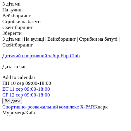
З дітьми
На вулиці
Вейкбординг
Стрибки на батуті
Скейтбординг
Зберегти
З дітьми | На вулиці | Вейкбординг | Стрибки на батуті |
Скейтбординг
Дитячий спортивний табір Flip Club
Дата та час
Add to calendar
ПН
10 сер
09:00-18:00
ВТ
11 сер
09:00-18:00
СР
12 сер
09:00-18:00
Всі дати
Спортивно-розважальний комплекс X-PARK
парк
Муромець
Київ