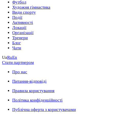
Футбол
Художня гімнастика
Види спорту
Події
Активності
Локації
Організації
Тренери
Блог
Чати
Ua
Ru
En
Стати партнером
Про нас
Питання-відповіді
Правила користування
Політика конфіденційності
Публічна оферта з користувачами