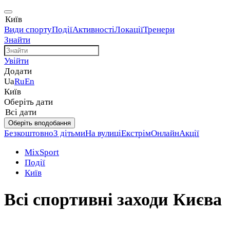
Київ
Види спорту
Події
Активності
Локації
Тренери
Знайти
Увійти
Додати
Ua
Ru
En
Київ
Оберіть дати
Всі дати
Оберіть вподобання
Безкоштовно
З дітьми
На вулиці
Екстрім
Онлайн
Акції
MixSport
Події
Київ
Всі спортивні заходи Києва