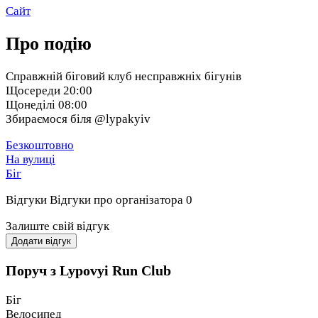
Сайт
Про подію
Справжній біговий клуб несправжніх бігунів
Щосереди 20:00
Щонеділі 08:00
Збираємося біля @lypakyiv
Безкоштовно
На вулиці
Біг
Відгуки
Відгуки про організатора
0
Залиште свій відгук
Додати відгук
Поруч з Lypovyi Run Club
Біг
Велосипед