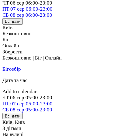
ЧТ
06 сер
06:00-23:00
ПТ
07 сер
06:00-23:00
СБ
08 сер
06:00-23:00
Всі дати
Київ
Безкоштовно
Біг
Онлайн
Зберегти
Безкоштовно | Біг | Онлайн
Бігозбір
Дата та час
Add to calendar
ЧТ
06 сер
05:00-23:00
ПТ
07 сер
05:00-23:00
СБ
08 сер
05:00-23:00
Всі дати
Київ
,
Київ
З дітьми
На вулиці