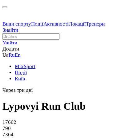
Види спорту
Події
Активності
Локації
Тренери
Знайти
Увійти
Додати
Ua
Ru
En
MixSport
Події
Київ
Через три дні
Lypovyi Run Club
17662
790
7364