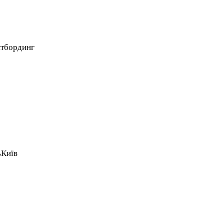
ейтбординг
ь
Київ