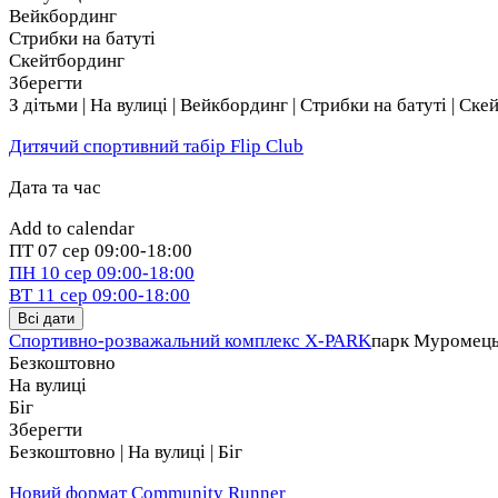
Вейкбординг
Стрибки на батуті
Скейтбординг
Зберегти
З дітьми | На вулиці | Вейкбординг | Стрибки на батуті | Ск
Дитячий спортивний табір Flip Club
Дата та час
Add to calendar
ПТ
07 сер
09:00-18:00
ПН
10 сер
09:00-18:00
ВТ
11 сер
09:00-18:00
Всі дати
Спортивно-розважальний комплекс X-PARK
парк Муромец
Безкоштовно
На вулиці
Біг
Зберегти
Безкоштовно | На вулиці | Біг
Новий формат Community Runner