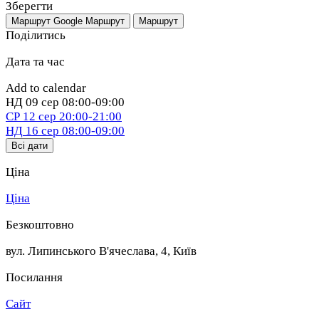
Зберегти
Маршрут Google
Маршрут
Маршрут
Поділитись
Дата та час
Add to calendar
НД
09 сер
08:00-09:00
СР
12 сер
20:00-21:00
НД
16 сер
08:00-09:00
Всі дати
Ціна
Ціна
Безкоштовно
вул. Липинського В'ячеслава, 4
,
Київ
Посилання
Сайт