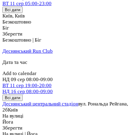
ВТ
11 сер
05:00-23:00
Всі дати
Київ
,
Київ
Безкоштовно
Біг
Зберегти
Безкоштовно | Біг
Деснянський Run Club
Дата та час
Add to calendar
НД
09 сер
08:00-09:00
ВТ
11 сер
19:00-20:00
НД
16 сер
08:00-09:00
Всі дати
Деснянський центральний стадіон
вул. Рональда Рейгана,
2б
Київ
На вулиці
Йога
Зберегти
На вулиці | Йога