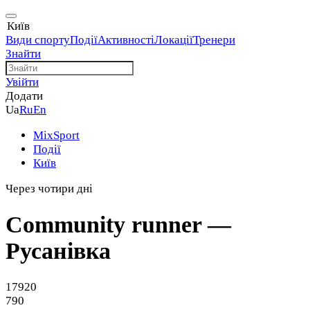
Київ
Види спорту
Події
Активності
Локації
Тренери
Знайти
Увійти
Додати
Ua
Ru
En
MixSport
Події
Київ
Через чотири дні
Community runner —
Русанівка
17920
790