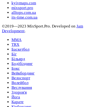
kyivmaps.com
mixsport.pro
alltops.com.ua
its-time.com.ua
©2019—2023 MixSport.Pro. Developed on
Jam
Development
.
MMA
TRX
Баскетбол
Біг
Більярд
Бодібілдинг
Бокс
Вейкбординг
Велоспорт
Волейбол
Веслування
Здоров'я
Йога
Карате
Кікбоксинг