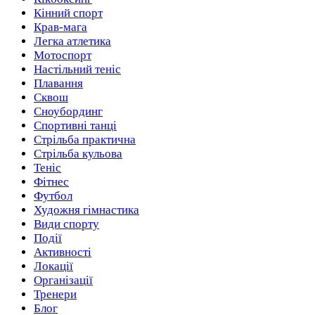
Кінний спорт
Крав-мага
Легка атлетика
Мотоспорт
Настільний теніс
Плавання
Сквош
Сноубординг
Спортивні танці
Стрільба практична
Стрільба кульова
Теніс
Фітнес
Футбол
Художня гімнастика
Види спорту
Події
Активності
Локації
Організації
Тренери
Блог