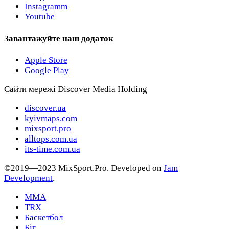
Instagramm
Youtube
Завантажуйте наш додаток
Apple Store
Google Play
Сайти мережі Discover Media Holding
discover.ua
kyivmaps.com
mixsport.pro
alltops.com.ua
its-time.com.ua
©2019—2023 MixSport.Pro. Developed on
Jam
Development
.
MMA
TRX
Баскетбол
Біг