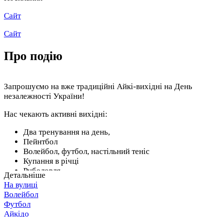
Сайт
Сайт
Про подію
Запрошуємо на вже традиційні Айкі-вихідні на День
незалежності України!
Нас чекають активні вихідні:
Два тренування на день,
Пейнтбол
Волейбол, футбол, настільний теніс
Купання в річці
Риболовля
Детальніше
Сауна/чан (дод.плата)
На вулиці
І звісно душевні посиденьки!
Волейбол
Футбол
Ви можете поїхати разом з дружиною/чоловіком/другом!
Айкідо