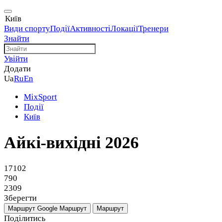
Київ
Види спорту
Події
Активності
Локації
Тренери
Знайти
Увійти
Додати
Ua
Ru
En
MixSport
Події
Київ
Айкі-вихідні 2026
17102
790
2309
Зберегти
Маршрут Google
Маршрут
Маршрут
Поділитись