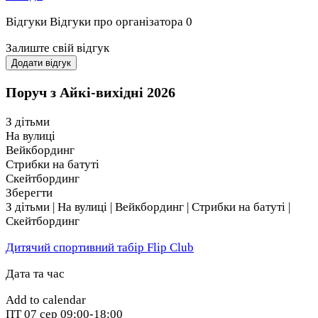
Виїзд 22.08 сб зранку, повернення 25.08 вт зранку. Їхати
Відгуки
Відгуки про організатора
0
будемо на власних авто, в кого немає – підсадимо до
когось в машину.
Залиште свій відгук
Додати відгук
Цього року знову їдемо на базу Sport Village, яка
розташована на річці Десна. Хто з нами ще не їздив,
Поруч з Айкі-вихідні 2026
можете подивитись фото з минулих Айкі-вихідних на
наших сторінках в Інстаграм (в хайлайтс) та Фейсбук
З дітьми
На вулиці
У вартість 8000 грн/люд включено:
Вейкбординг
проживання, триразове харчування
Стрибки на батуті
пейнтбол
Скейтбординг
тренування 2 рази/день.
Зберегти
З дітьми | На вулиці | Вейкбординг | Стрибки на батуті |
Додаткові витрати: смаколики, алкогольні напої, баня,
Скейтбординг
молодильний чан, бензин для авто.
Дитячий спортивний табір Flip Club
Всі питання за тел. 099-271-92-02
Дата та час
Add to calendar
ПТ
07 сер
09:00-18:00