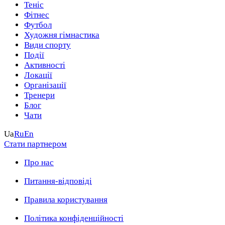
Теніс
Фітнес
Футбол
Художня гімнастика
Види спорту
Події
Активності
Локації
Організації
Тренери
Блог
Чати
Ua
Ru
En
Стати партнером
Про нас
Питання-відповіді
Правила користування
Політика конфіденційності