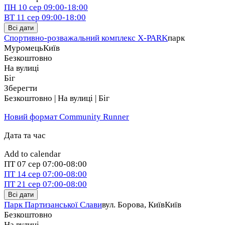
ПН
10 сер
09:00-18:00
ВТ
11 сер
09:00-18:00
Всі дати
Спортивно-розважальний комплекс X-PARK
парк
Муромець
Київ
Безкоштовно
На вулиці
Біг
Зберегти
Безкоштовно | На вулиці | Біг
Новий формат Community Runner
Дата та час
Add to calendar
ПТ
07 сер
07:00-08:00
ПТ
14 сер
07:00-08:00
ПТ
21 сер
07:00-08:00
Всі дати
Парк Партизанської Слави
вул. Борова, Київ
Київ
Безкоштовно
На вулиці