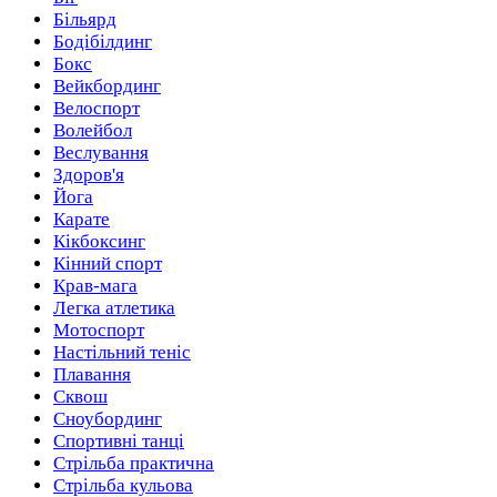
Більярд
Бодібілдинг
Бокс
Вейкбординг
Велоспорт
Волейбол
Веслування
Здоров'я
Йога
Карате
Кікбоксинг
Кінний спорт
Крав-мага
Легка атлетика
Мотоспорт
Настільний теніс
Плавання
Сквош
Сноубординг
Спортивні танці
Стрільба практична
Стрільба кульова