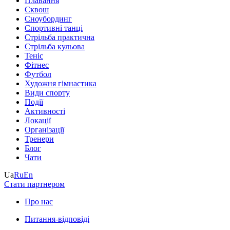
Плавання
Сквош
Сноубординг
Спортивні танці
Стрільба практична
Стрільба кульова
Теніс
Фітнес
Футбол
Художня гімнастика
Види спорту
Події
Активності
Локації
Організації
Тренери
Блог
Чати
Ua
Ru
En
Стати партнером
Про нас
Питання-відповіді