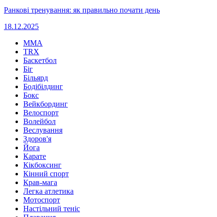
Ранкові тренування: як правильно почати день
18.12.2025
MMA
TRX
Баскетбол
Біг
Більярд
Бодібілдинг
Бокс
Вейкбординг
Велоспорт
Волейбол
Веслування
Здоров'я
Йога
Карате
Кікбоксинг
Кінний спорт
Крав-мага
Легка атлетика
Мотоспорт
Настільний теніс