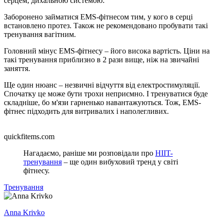
серцем, дихальною системою.
Заборонено займатися EMS-фітнесом тим, у кого в серці
встановлено протез. Також не рекомендовано пробувати такі
тренування вагітним.
Головний мінус EMS-фітнесу – його висока вартість. Ціни на
такі тренування приблизно в 2 рази вище, ніж на звичайні
заняття.
Ще один нюанс – незвичні відчуття від електростимуляції.
Спочатку це може бути трохи неприємно. І тренуватися буде
складніше, бо м'язи гарненько навантажуються. Тож, EMS-
фітнес підходить для витривалих і наполегливих.
quickfitems.com
Нагадаємо, раніше ми розповідали про
HIIT-
тренування
– ще один вибуховий тренд у світі
фітнесу.
Тренування
Anna Krivko