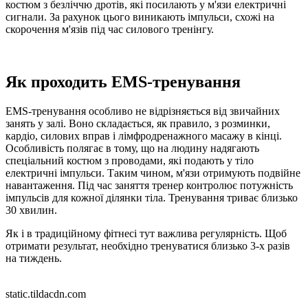
костюм з безліччю дротів, які посилають у м'язи електричні
сигнали. За рахунок цього виникають імпульси, схожі на
скорочення м'язів під час силового тренінгу.
Як проходить EMS-тренування
EMS-тренування особливо не відрізняється від звичайних
занять у залі. Воно складається, як правило, з розминки,
кардіо, силових вправ і лімфродренажного масажу в кінці.
Особливість полягає в тому, що на людину надягають
спеціальний костюм з проводами, які подають у тіло
електричні імпульси. Таким чином, м'язи отримують подвійне
навантаження. Під час заняття тренер контролює потужність
імпульсів для кожної ділянки тіла. Тренування триває близько
30 хвилин.
Як і в традиційному фітнесі тут важлива регулярність. Щоб
отримати результат, необхідно тренуватися близько 3-х разів
на тиждень.
static.tildacdn.com