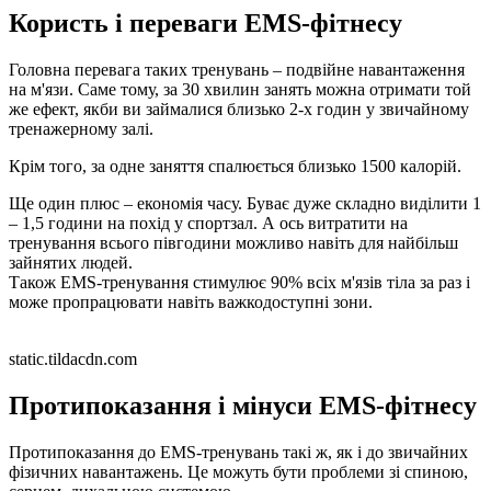
Користь і переваги EMS-фітнесу
Головна перевага таких тренувань – подвійне навантаження
на м'язи. Саме тому, за 30 хвилин занять можна отримати той
же ефект, якби ви займалися близько 2-х годин у звичайному
тренажерному залі.
Крім того, за одне заняття спалюється близько 1500 калорій.
Ще один плюс – економія часу. Буває дуже складно виділити 1
– 1,5 години на похід у спортзал. А ось витратити на
тренування всього півгодини можливо навіть для найбільш
зайнятих людей.
Також EMS-тренування стимулює 90% всіх м'язів тіла за раз і
може пропрацювати навіть важкодоступні зони.
static.tildacdn.com
Протипоказання і мінуси EMS-фітнесу
Протипоказання до EMS-тренувань такі ж, як і до звичайних
фізичних навантажень. Це можуть бути проблеми зі спиною,