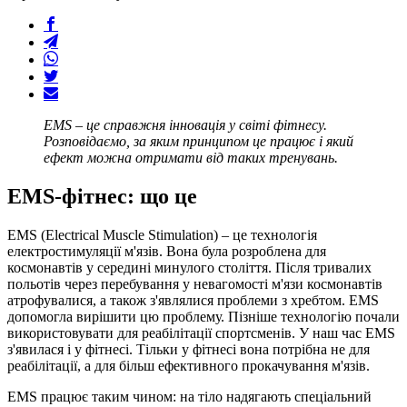
EMS – це справжня інновація у світі фітнесу.
Розповідаємо, за яким принципом це працює і який
ефект можна отримати від таких тренувань.
EMS-фітнес: що це
EMS (Electrical Muscle Stimulation) – це технологія
електростимуляції м'язів. Вона була розроблена для
космонавтів у середині минулого століття. Після тривалих
польотів через перебування у невагомості м'язи космонавтів
атрофувалися, а також з'являлися проблеми з хребтом. EMS
допомогла вирішити цю проблему. Пізніше технологію почали
використовувати для реабілітації спортсменів. У наш час EMS
з'явилася і у фітнесі. Тільки у фітнесі вона потрібна не для
реабілітації, а для більш ефективного прокачування м'язів.
EMS працює таким чином: на тіло надягають спеціальний