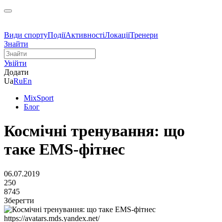
Види спорту
Події
Активності
Локації
Тренери
Знайти
Увійти
Додати
Ua
Ru
En
MixSport
Блог
Космічні тренування: що
таке EMS-фітнес
06.07.2019
250
8745
Зберегти
https://avatars.mds.yandex.net/