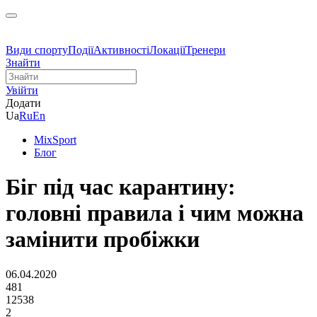
Види спорту
Події
Активності
Локації
Тренери
Знайти
Увійти
Додати
Ua
Ru
En
MixSport
Блог
Біг під час карантину:
головні правила і чим можна
замінити пробіжки
06.04.2020
481
12538
2