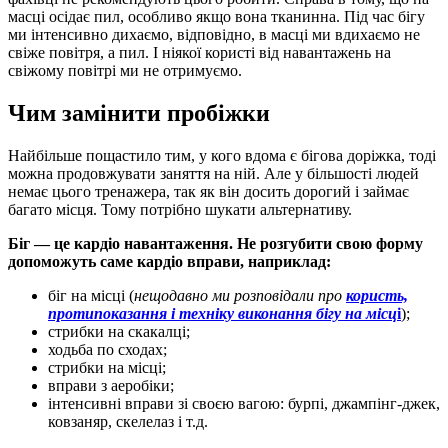
масці осідає пил, особливо якщо вона тканинна. Під час бігу
ми інтенсивно дихаємо, відповідно, в масці ми вдихаємо не
свіже повітря, а пил. І ніякої користі від навантажень на
свіжому повітрі ми не отримуємо.
Чим замінити пробіжки
Найбільше пощастило тим, у кого вдома є бігова доріжка, тоді
можна продовжувати заняття на ній. Але у більшості людей
немає цього тренажера, так як він досить дорогий і займає
багато місця. Тому потрібно шукати альтернативу.
Біг — це кардіо навантаження. Не розгубити свою форму
допоможуть саме кардіо вправи, наприклад:
біг на місці (
нещодавно ми розповідали про
користь,
протипоказання і техніку виконання бігу на місц
і
);
стрибки на скакалці;
ходьба по сходах;
стрибки на місці;
вправи з аеробіки;
інтенсивні вправи зі своєю вагою: бурпі, джампінг-джек,
ковзаняр, скелелаз і т.д.