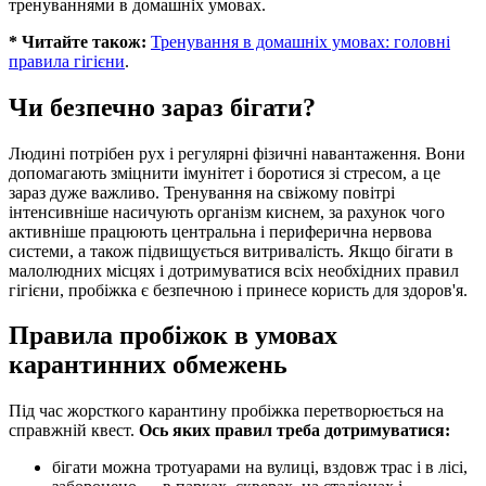
тренуваннями в домашніх умовах.
* Читайте також:
Тренування в домашніх умовах: головні
правила гігієни
.
Чи безпечно зараз бігати?
Людині потрібен рух і регулярні фізичні навантаження. Вони
допомагають зміцнити імунітет і боротися зі стресом, а це
зараз дуже важливо. Тренування на свіжому повітрі
інтенсивніше насичують організм киснем, за рахунок чого
активніше працюють центральна і периферична нервова
системи, а також підвищується витривалість. Якщо бігати в
малолюдних місцях і дотримуватися всіх необхідних правил
гігієни, пробіжка є безпечною і принесе користь для здоров'я.
Правила пробіжок в умовах
карантинних обмежень
Під час жорсткого карантину пробіжка перетворюється на
справжній квест.
Ось яких правил треба дотримуватися:
бігати можна тротуарами на вулиці, вздовж трас і в лісі,