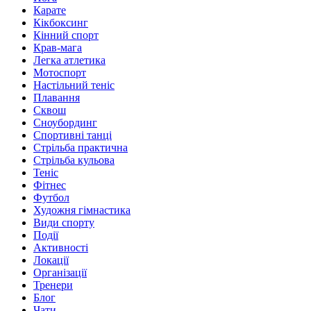
Карате
Кікбоксинг
Кінний спорт
Крав-мага
Легка атлетика
Мотоспорт
Настільний теніс
Плавання
Сквош
Сноубординг
Спортивні танці
Стрільба практична
Стрільба кульова
Теніс
Фітнес
Футбол
Художня гімнастика
Види спорту
Події
Активності
Локації
Організації
Тренери
Блог
Чати