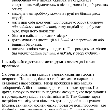
заборонено — в парках, скверах, на стадіонах і
спортивних майданчиках, в лісопаркових і прибережних
зонах;
виходити на пробіжку можна в групі не більше двох
людей;
мати при собі документ, що посвідчує особу (
паспорт
або водійське посвідчення
), тому подбайте, щоб у вас
було, куди його покласти;
бігати в найменш людних місцях;
дотримуватися дистанції в 1,5 —2 м з перехожими або
іншими бігунами;
носити з собою маску і надягати її в громадських місцях
(
на транспортній зупинці, в під'їзді, у дворі будинку
).
І не забувайте ретельно мити руки з милом до і після
пробіжки.
Як бачите, бігати на вулиці в умовах карантину досить
непросто. По-перше, багато хто бігає саме в парках, на
стадіонах і набережних. Тепер пробіжки в цих місцях
заборонені. А бігти вздовж дороги не завжди зручно. По-
друге, незручно постійно надягати маску під час перебування
в громадському місці, а потім знімати її. Тим більше, зараз
потрібно мінімізувати кількість дотиків до обличчя руками.
Можна, звичайно, носити маску протягом всієї пробіжки, але
фахівці не рекомендують цього робити. Справа в тому, що на