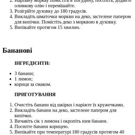
Нарізану моркву помістіть в посудину, посоліть, додайте
оливкову олію і перемішайте.
Розігрійте духовку до 180 градусів.
Викладіть шматочки моркви на деко, застелене папером
для випічки. Помістіть деко з морквою в духовку.
Випікайте протягом 15 хвилин.
Бананові
ІНГРЕДІЄНТИ:
3 банани;
1 лимон;
кориця за смаком.
ПРИГОТУВАННЯ
Очистіть банани від шкірки і наріжте їх кружечками.
Викладіть банани на деко, застелене папером для
випічки.
Вичавіть сік з лимона і окропіть ним банани.
Посипте банани корицею.
Випікайте при температурі 180 градусів протягом 40