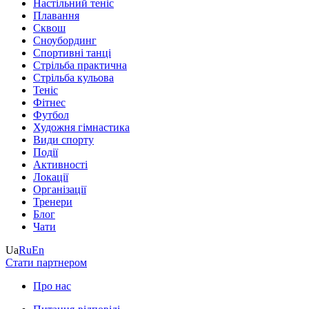
Настільний теніс
Плавання
Сквош
Сноубординг
Спортивні танці
Стрільба практична
Стрільба кульова
Теніс
Фітнес
Футбол
Художня гімнастика
Види спорту
Події
Активності
Локації
Організації
Тренери
Блог
Чати
Ua
Ru
En
Стати партнером
Про нас