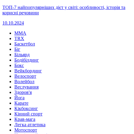
ТОП-7 найпопулярніших дієт у світі: особливості, історія та
корисні речовини
10.10.2024
MMA
TRX
Баскетбол
Біг
Більярд
Бодібілдинг
Бокс
Вейкбординг
Велоспорт
Волейбол
Веслування
Здоров'я
Йога
Карате
Кікбоксинг
Кінний спорт
Крав-мага
Легка атлетика
Мотоспорт