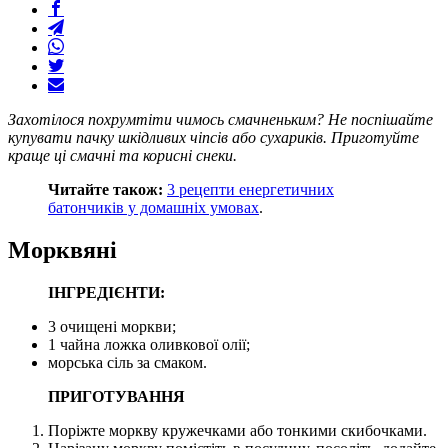
Захотілося похрумтіти чимось смачненьким? Не поспішайте
купувати пачку шкідливих чіпсів або сухариків. Приготуйте
краще ці смачні та корисні снеки.
Читайте також:
3 рецепти енергетичних
батончиків у домашніх умовах
.
Морквяні
ІНГРЕДІЄНТИ:
3 очищені моркви;
1 чайна ложка оливкової олії;
морська сіль за смаком.
ПРИГОТУВАННЯ
Поріжте моркву кружечками або тонкими скибочками.