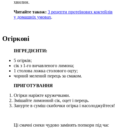
хвилин.
Читайте також:
3 рецепти протеїнових коктейлів
у домашніх умовах
.
Огіркові
ІНГРЕДІЄНТИ:
5 огірків;
сік з 1-го вичавленого лимона;
1 столова ложка столового оцту;
чорний мелений перець за смаком.
ПРИГОТУВАННЯ
Огірки наріжте кружечками.
Змішайте лимонний сік, оцет і перець.
Занурте в суміш скибочки огірка і насолоджуйтеся!
Ці смачні снеки чудово замінять попкорн під час