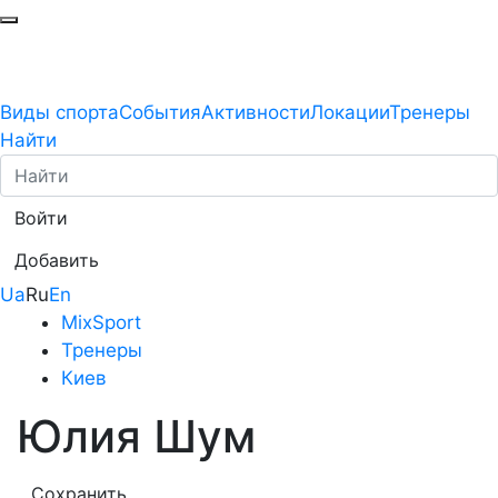
Виды спорта
События
Активности
Локации
Тренеры
Найти
Войти
Добавить
Ua
Ru
En
MixSport
Тренеры
Киев
Юлия Шум
Сохранить