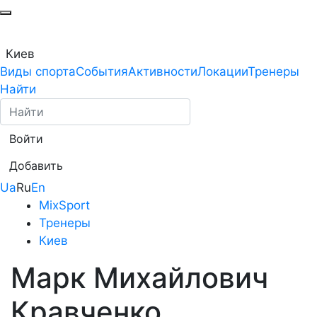
Киев
Виды спорта
События
Активности
Локации
Тренеры
Найти
Войти
Добавить
Ua
Ru
En
MixSport
Тренеры
Киев
Марк Михайлович
Кравченко