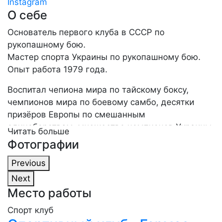
Instagram
О себе
Основатель первого клуба в СССР по
рукопашному бою.
Мастер спорта Украины по рукопашному бою.
Опыт работа 1979 года.
Воспитал чепиона мира по тайскому боксу,
чемпионов мира по боевому самбо, десятки
призёров Европы по смешанным
единоборствам, множество чемпионов Украины
Читать больше
по боксу, кик-боксингу, панкратиону и боевому
Фотографии
самбо, а также чемпионы мира и призёры
Previous
Европы.
Next
Место работы
Спорт клуб