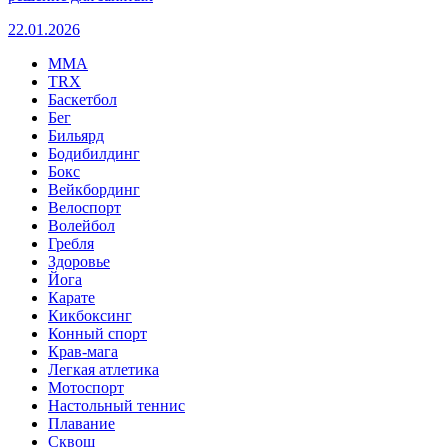
22.01.2026
MMA
TRX
Баскетбол
Бег
Бильярд
Бодибилдинг
Бокс
Вейкбординг
Велоспорт
Волейбол
Гребля
Здоровье
Йога
Карате
Кикбоксинг
Конный спорт
Крав-мага
Легкая атлетика
Мотоспорт
Настольный теннис
Плавание
Сквош