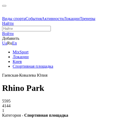
Виды спорта
События
Активности
Локации
Тренеры
Найти
Войти
Добавить
Ua
Ru
En
MixSport
Локации
Киев
Спортивная площадка
Гаевская-Ковалева Юлия
Rhino Park
5595
4144
1
Категория -
Спортивная площадка