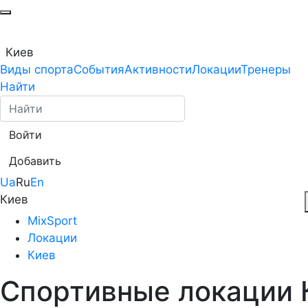
Киев
Виды спорта
События
Активности
Локации
Тренеры
Найти
Войти
Добавить
Ua
Ru
En
Киев
MixSport
Локации
Киев
Спортивные локации 