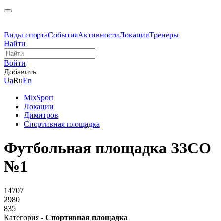
Виды спорта
События
Активности
Локации
Тренеры
Найти
Войти
Добавить
Ua
Ru
En
MixSport
Локации
Димитров
Спортивная площадка
Футбольная площадка ЗЗСО
№1
14707
2980
835
Категория -
Спортивная площадка