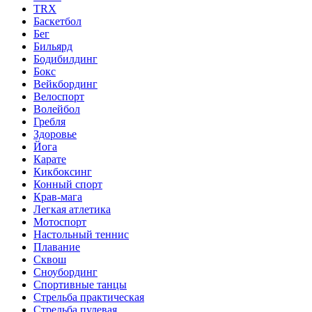
TRX
Баскетбол
Бег
Бильярд
Бодибилдинг
Бокс
Вейкбординг
Велоспорт
Волейбол
Гребля
Здоровье
Йога
Карате
Кикбоксинг
Конный спорт
Крав-мага
Легкая атлетика
Мотоспорт
Настольный теннис
Плавание
Сквош
Сноубординг
Спортивные танцы
Стрельба практическая
Стрельба пулевая