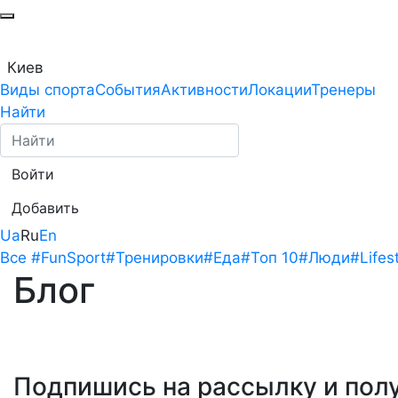
Киев
Виды спорта
События
Активности
Локации
Тренеры
Найти
Войти
Добавить
Ua
Ru
En
Все
#FunSport
#Тренировки
#Еда
#Топ 10
#Люди
#Lifes
Блог
Подпишись на рассылку
и пол