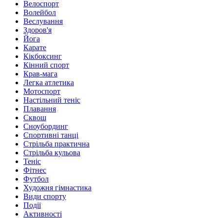
Велоспорт
Волейбол
Веслування
Здоров'я
Йога
Карате
Кікбоксинг
Кінний спорт
Крав-мага
Легка атлетика
Мотоспорт
Настільний теніс
Плавання
Сквош
Сноубординг
Спортивні танці
Стрільба практична
Стрільба кульова
Теніс
Фітнес
Футбол
Художня гімнастика
Види спорту
Події
Активності