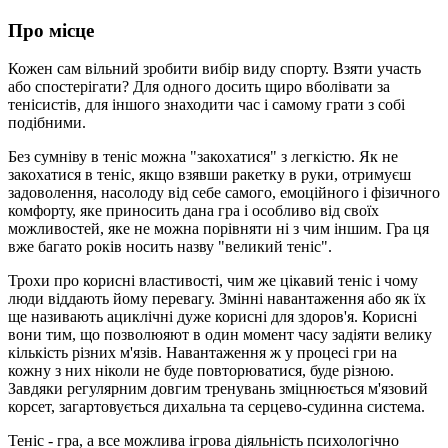
Про місце
Кожен сам вільний зробити вибір виду спорту. Взяти участь
або спостерігати? Для одного досить щиро вболівати за
тенісистів, для іншого знаходити час і самому грати з собі
подібними.
Без сумніву в теніс можна "закохатися" з легкістю. Як не
закохатися в теніс, якщо взявши ракетку в руки, отримуєш
задоволення, насолоду від себе самого, емоційного і фізичного
комфорту, яке приносить дана гра і особливо від своїх
можливостей, яке не можна порівняти ні з чим іншим. Гра ця
вже багато років носить назву "великий теніс".
Трохи про корисні властивості, чим же цікавий теніс і чому
люди віддають йому перевагу. Змінні навантаження або як їх
ще називають ациклічні дуже корисні для здоров'я. Корисні
вони тим, що позволюяют в один момент часу задіяти велику
кількість різних м'язів. Навантаження ж у процесі гри на
кожну з них ніколи не буде повторюватися, буде різною.
Завдяки регулярним довгим тренувань зміцнюється м'язовий
корсет, загартовується дихальна та серцево-судинна система.
Теніс - гра, а все можлива ігрова діяльність психологічно