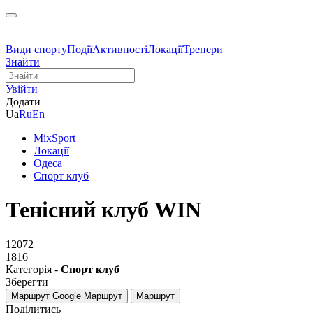
Види спорту
Події
Активності
Локації
Тренери
Знайти
Увійти
Додати
Ua
Ru
En
MixSport
Локації
Одеса
Спорт клуб
Тенісний клуб WIN
12072
1816
Категорія -
Спорт клуб
Зберегти
Маршрут Google
Маршрут
Маршрут
Поділитись