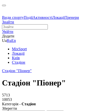
Види спорту
Події
Активності
Локації
Тренери
Знайти
Увійти
Додати
Ua
Ru
En
MixSport
Локації
Київ
Стадіон
Стадіон "Піонер"
Стадіон "Піонер"
5713
10053
Категорія -
Стадіон
Зберегти