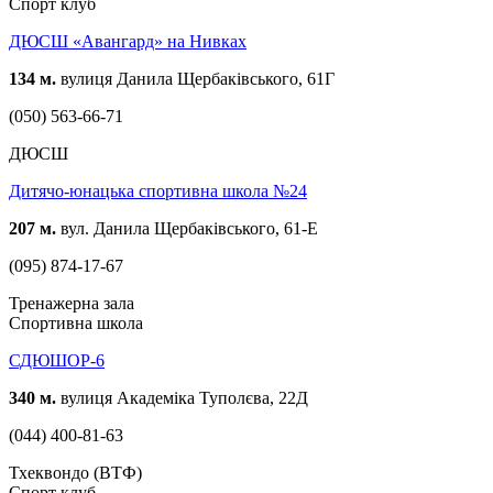
Спорт клуб
ДЮСШ «Авангард» на Нивках
134 м.
вулиця Данила Щербаківського, 61Г
(050) 563-66-71
ДЮСШ
Дитячо-юнацька спортивна школа №24
207 м.
вул. Данила Щербаківського, 61-Е
(095) 874-17-67
Тренажерна зала
Спортивна школа
СДЮШОР-6
340 м.
вулиця Академіка Туполєва, 22Д
(044) 400-81-63
Тхеквондо (ВТФ)
Спорт клуб