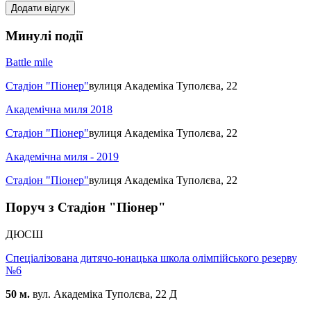
Додати відгук
Минулі події
Battle mile
Стадіон "Піонер"
вулиця Академіка Туполєва, 22
Академічна миля 2018
Стадіон "Піонер"
вулиця Академіка Туполєва, 22
Академічна миля - 2019
Стадіон "Піонер"
вулиця Академіка Туполєва, 22
Поруч з Стадіон "Піонер"
ДЮСШ
Cпеціалізована дитячо-юнацька школа олімпійського резерву
№6
50 м.
вул. Академіка Туполєва, 22 Д