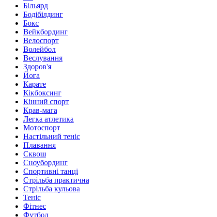
Більярд
Бодібілдинг
Бокс
Вейкбординг
Велоспорт
Волейбол
Веслування
Здоров'я
Йога
Карате
Кікбоксинг
Кінний спорт
Крав-мага
Легка атлетика
Мотоспорт
Настільний теніс
Плавання
Сквош
Сноубординг
Спортивні танці
Стрільба практична
Стрільба кульова
Теніс
Фітнес
Футбол