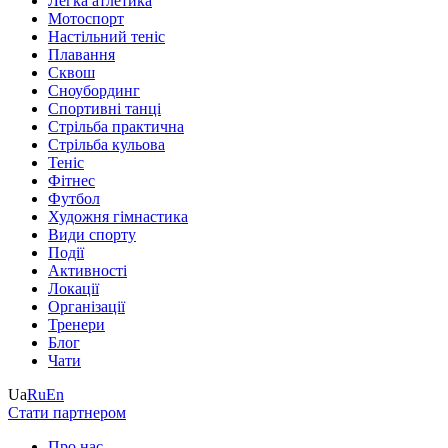
Легка атлетика
Мотоспорт
Настільний теніс
Плавання
Сквош
Сноубординг
Спортивні танці
Стрільба практична
Стрільба кульова
Теніс
Фітнес
Футбол
Художня гімнастика
Види спорту
Події
Активності
Локації
Організації
Тренери
Блог
Чати
Ua
Ru
En
Стати партнером
Про нас