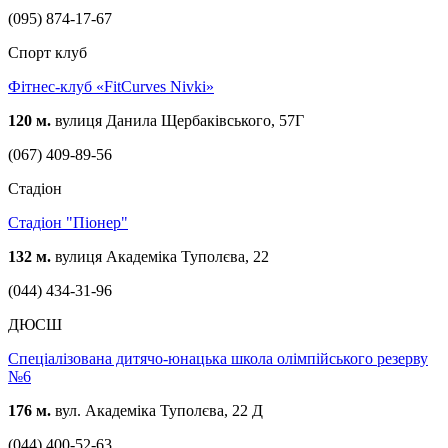
(095) 874-17-67
Спорт клуб
Фітнес-клуб «FitCurves Nivki»
120 м.
вулиця Данила Щербаківського, 57Г
(067) 409-89-56
Стадіон
Стадіон "Піонер"
132 м.
вулиця Академіка Туполєва, 22
(044) 434-31-96
ДЮСШ
Cпеціалізована дитячо-юнацька школа олімпійського резерву
№6
176 м.
вул. Академіка Туполєва, 22 Д
(044) 400-52-63