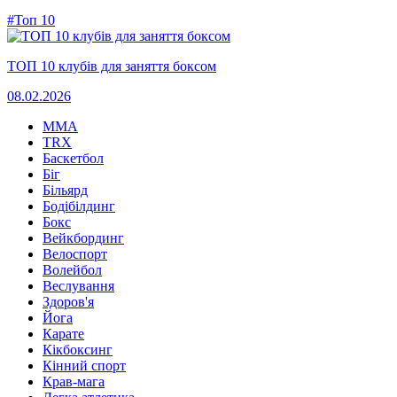
#Топ 10
ТОП 10 клубів для заняття боксом
08.02.2026
MMA
TRX
Баскетбол
Біг
Більярд
Бодібілдинг
Бокс
Вейкбординг
Велоспорт
Волейбол
Веслування
Здоров'я
Йога
Карате
Кікбоксинг
Кінний спорт
Крав-мага