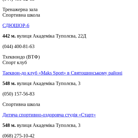
Тренажерна зала
Спортивна школа
СДЮШОР-6
442 м.
вулиця Академіка Туполєва, 22Д
(044) 400-81-63
Тхеквондо (ВТФ)
Спорт клуб
Taeквон-до клуб «Maks Sport» в Святошинському районі
548 м.
вулиця Академіка Туполєва, 3
(050) 157-56-83
Спортивна школа
Дитяча спортивно-оздоровча студія «Старт»
548 м.
вулиця Академіка Туполєва, 3
(068) 275-10-42