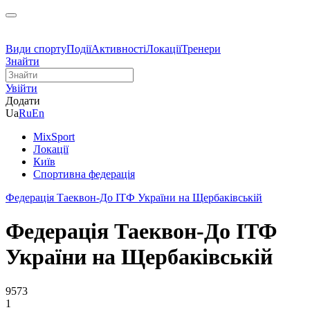
Види спорту
Події
Активності
Локації
Тренери
Знайти
Увійти
Додати
Ua
Ru
En
MixSport
Локації
Київ
Спортивна федерація
Федерація Таеквон-До ІТФ України на Щербаківській
Федерація Таеквон-До ІТФ
України на Щербаківській
9573
1