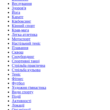
Веслування
Здоров'я
Йога
Карате
Кікбоксинг
Кінний спорт
Крав-мага
Легка атлетика
Мотоспорт
Настільний теніс
Плавання
Сквош
Сноубординг
Спортивні танці
Стрільба практична
Стрільба кульова
Теніс
Фітнес
Футбол
Художня гімнастика
Види спорту
Події
Активності
Локації
Організації