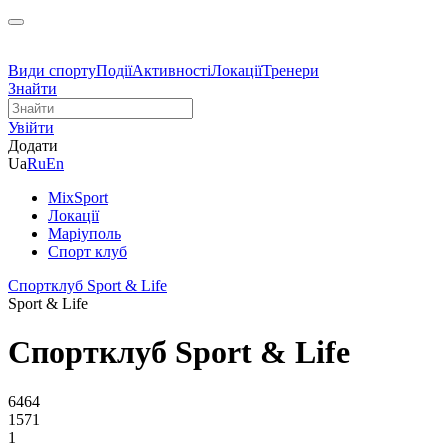
Види спорту
Події
Активності
Локації
Тренери
Знайти
Увійти
Додати
Ua
Ru
En
MixSport
Локації
Маріуполь
Спорт клуб
Спортклуб Sport & Life
Sport & Life
Спортклуб Sport & Life
6464
1571
1