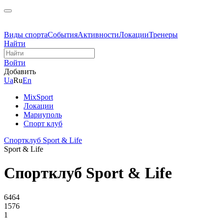
Виды спорта
События
Активности
Локации
Тренеры
Найти
Войти
Добавить
Ua
Ru
En
MixSport
Локации
Мариуполь
Спорт клуб
Спортклуб Sport & Life
Sport & Life
Спортклуб Sport & Life
6464
1576
1