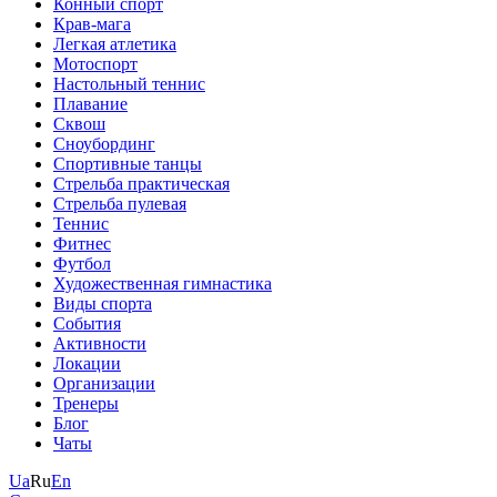
Конный спорт
Крав-мага
Легкая атлетика
Мотоспорт
Настольный теннис
Плавание
Сквош
Сноубординг
Спортивные танцы
Стрельба практическая
Стрельба пулевая
Теннис
Фитнес
Футбол
Художественная гимнастика
Виды спорта
События
Активности
Локации
Организации
Тренеры
Блог
Чаты
Ua
Ru
En