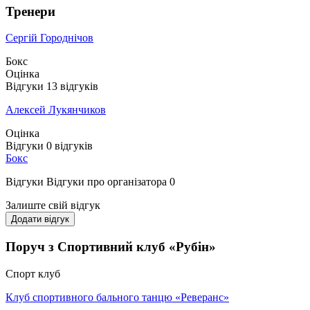
Тренери
Сергій Городнічов
Бокс
Оцінка
Відгуки
13
відгуків
Алексей Лукянчиков
Оцінка
Відгуки
0
відгуків
Бокс
Відгуки
Відгуки про організатора
0
Залиште свій відгук
Додати відгук
Поруч з Спортивний клуб «Рубін»
Спорт клуб
Клуб спортивного бального танцю «Реверанс»