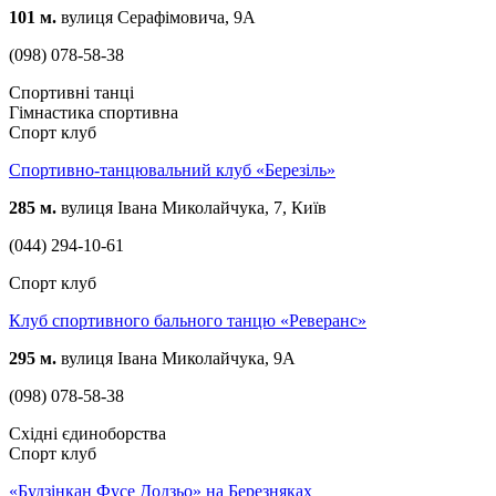
101 м.
вулиця Серафімовича, 9А
(098) 078-58-38
Спортивні танці
Гімнастика спортивна
Спорт клуб
Спортивно-танцювальний клуб «Березіль»
285 м.
вулиця Івана Миколайчука, 7, Київ
(044) 294-10-61
Спорт клуб
Клуб спортивного бального танцю «Реверанс»
295 м.
вулиця Івана Миколайчука, 9А
(098) 078-58-38
Східні єдиноборства
Спорт клуб
«Будзінкан Фусе Додзьо» на Березняках