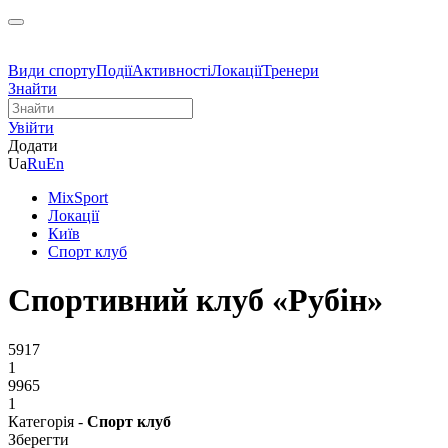
Види спорту
Події
Активності
Локації
Тренери
Знайти
Увійти
Додати
Ua
Ru
En
MixSport
Локації
Київ
Спорт клуб
Спортивний клуб «Рубін»
5917
1
9965
1
Категорія -
Спорт клуб
Зберегти