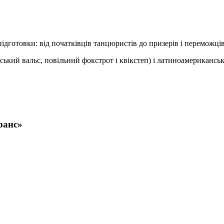
я підготовки: від початківців танцюристів до призерів і переможц
ький вальс, повільний фокстрот і квікстеп) і латиноамериканські 
ранс»