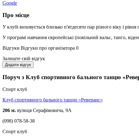
Google
Про місце
У клубі виховується близько п'ятдесяти пар різного віку і рівн
У програмі навчання європейські (повільний вальс, танго, віденс
Відгуки
Відгуки про організатора
0
Залиште свій відгук
Додати відгук
Поруч з Клуб спортивного бального танцю «Реве
Спорт клуб
Клуб спортивного бального танцю «Реверанс»
206 м.
вулиця Серафімовича, 9А
(098) 078-58-38
Спорт клуб