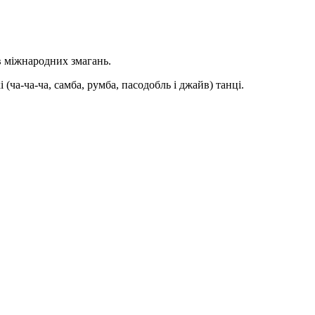
ів міжнародних змагань.
(ча-ча-ча, самба, румба, пасодобль і джайв) танці.