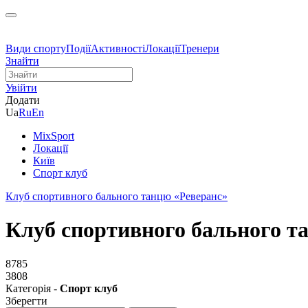
Види спорту
Події
Активності
Локації
Тренери
Знайти
Увійти
Додати
Ua
Ru
En
MixSport
Локації
Київ
Спорт клуб
Клуб спортивного бального танцю «Реверанс»
Клуб спортивного бального т
8785
3808
Категорія -
Спорт клуб
Зберегти