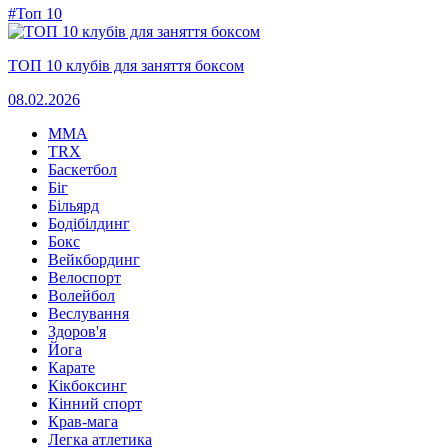
#Топ 10
ТОП 10 клубів для заняття боксом
08.02.2026
MMA
TRX
Баскетбол
Біг
Більярд
Бодібілдинг
Бокс
Вейкбординг
Велоспорт
Волейбол
Веслування
Здоров'я
Йога
Карате
Кікбоксинг
Кінний спорт
Крав-мага
Легка атлетика