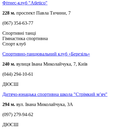
Фітнес-клуб "Atletico"
228 м.
проспект Павла Тичини, 7
(067) 354-63-77
Спортивні танці
Гімнастика спортивна
Спорт клуб
Спортивно-танцювальний клуб «Березіль»
240 м.
вулиця Івана Миколайчука, 7, Київ
(044) 294-10-61
ДЮСШ
Дитячо-юнацька спортивна школа "Стрімкий м’яч"
294 м.
вул. Івана Миколайчука, 3А
(097) 279-94-62
ДЮСШ