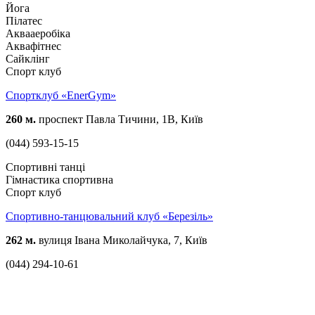
Йога
Пілатес
Аквааеробіка
Аквафітнес
Сайклінг
Спорт клуб
Спортклуб «EnerGym»
260 м.
проспект Павла Тичини, 1В, Київ
(044) 593-15-15
Спортивні танці
Гімнастика спортивна
Спорт клуб
Спортивно-танцювальний клуб «Березіль»
262 м.
вулиця Івана Миколайчука, 7, Київ
(044) 294-10-61