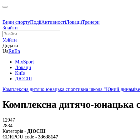
Види спорту
Події
Активності
Локації
Тренери
Знайти
Увійти
Додати
Ua
Ru
En
MixSport
Локації
Київ
ДЮСШ
Комплексна дитячо-юнацька спортивна школа "Юний динаміве
Комплексна дитячо-юнацька 
12947
2834
Категорія -
ДЮСШ
ЄDRPOU code -
33638147