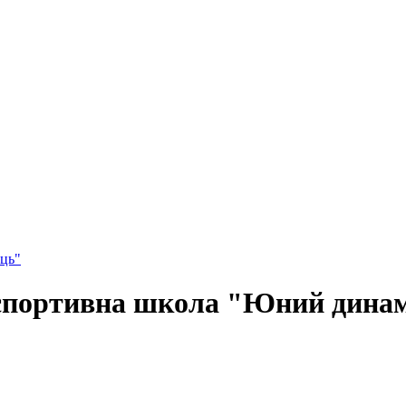
ць"
спортивна школа "Юний дина