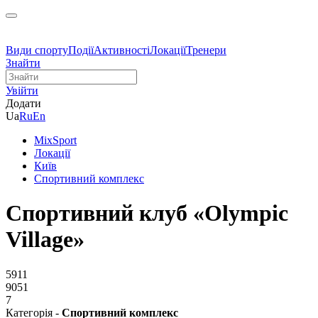
Види спорту
Події
Активності
Локації
Тренери
Знайти
Увійти
Додати
Ua
Ru
En
MixSport
Локації
Київ
Спортивний комплекс
Спортивний клуб «Olympic
Village»
5911
9051
7
Категорія -
Спортивний комплекс