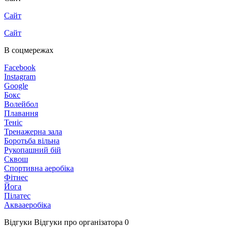
Сайт
Сайт
В соцмережах
Facebook
Instagram
Google
Бокс
Волейбол
Плавання
Теніс
Тренажерна зала
Боротьба вільна
Рукопашний бій
Сквош
Спортивна аеробіка
Фітнес
Йога
Пілатес
Аквааеробіка
Відгуки
Відгуки про організатора
0