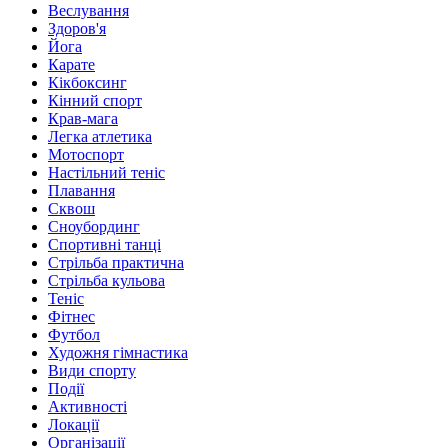
Веслування
Здоров'я
Йога
Карате
Кікбоксинг
Кінний спорт
Крав-мага
Легка атлетика
Мотоспорт
Настільний теніс
Плавання
Сквош
Сноубординг
Спортивні танці
Стрільба практична
Стрільба кульова
Теніс
Фітнес
Футбол
Художня гімнастика
Види спорту
Події
Активності
Локації
Організації