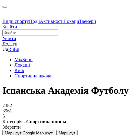
Види спорту
Події
Активності
Локації
Тренери
Знайти
Увійти
Додати
Ua
Ru
En
MixSport
Локації
Київ
Спортивна школа
Іспанська Академія Футболу
7382
3961
5
Категорія -
Спортивна школа
Зберегти
Маршрут Google
Маршрут
Маршрут