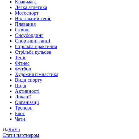
Крав-мага
Легка атлетика
Мотоспорт
Настільний теніс
Плавання
Сквош
Сноубординг
Спортивні танці
Стрільба практична
Стрільба кульова
Теніс
Фітнес
Футбол
Художня гімнастика
Види спорту
Події
Активності
Локації
Організації
Тренери
Блог
Чати
Ua
Ru
En
Стати партнером