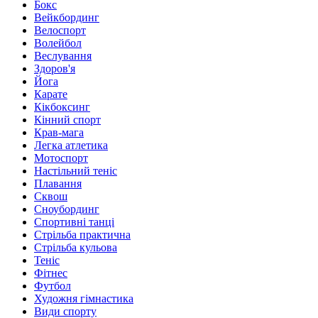
Бокс
Вейкбординг
Велоспорт
Волейбол
Веслування
Здоров'я
Йога
Карате
Кікбоксинг
Кінний спорт
Крав-мага
Легка атлетика
Мотоспорт
Настільний теніс
Плавання
Сквош
Сноубординг
Спортивні танці
Стрільба практична
Стрільба кульова
Теніс
Фітнес
Футбол
Художня гімнастика
Види спорту