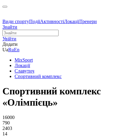
Види спорту
Події
Активності
Локації
Тренери
Знайти
Увійти
Додати
Ua
Ru
En
MixSport
Локації
Славутич
Спортивний комплекс
Спортивний комплекс
«Олімпієць»
16000
790
2403
14