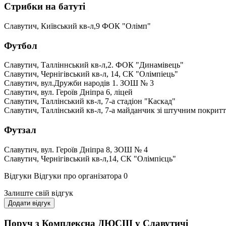
Стрибки на батуті
Славутич, Київський кв-л,9 ФОК "Олімп"
Футбол
Славутич, Талліннський кв-л,2. ФОК "Динамівець"
Славутич, Чернігівський кв-л, 14, СК "Олімпіець"
Славутич, вул.Дружби народів 1. ЗОШ № 3
Славутич, вул. Героїв Дніпра 6, ліцей
Славутич, Таллінський кв-л, 7-а стадіон "Каскад"
Славутич, Таллінський кв-л, 7-а майданчик зі штучним покрит
Футзал
Славутич, вул. Героїв Дніпра 8, ЗОШ № 4
Славутич, Чернігівський кв-л,14, СК "Олімпієць"
Відгуки
Відгуки про організатора
0
Залиште свій відгук
Додати відгук
Поруч з Комплексна ДЮСШ у Славутичі