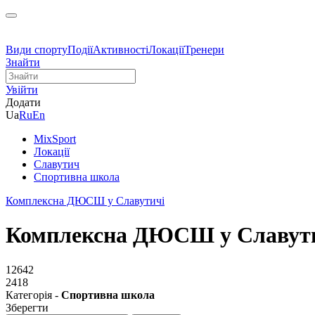
Види спорту
Події
Активності
Локації
Тренери
Знайти
Увійти
Додати
Ua
Ru
En
MixSport
Локації
Славутич
Спортивна школа
Комплексна ДЮСШ у Славутичі
Комплексна ДЮСШ у Славут
12642
2418
Категорія -
Спортивна школа
Зберегти