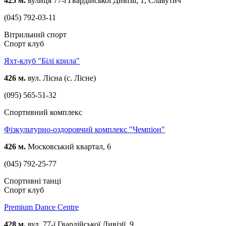
425 м.
вулиця 77-ї Гвардійської Дивізії, 1, Славутич
(045) 792-03-11
Вітрильний спорт
Спорт клуб
Яхт-клуб "Білі крила"
426 м.
вул. Лісна (с. Лісне)
(095) 565-51-32
Спортивний комплекс
Фізкультурно-оздоровчий комплекс "Чемпіон"
426 м.
Московський квартал, 6
(045) 792-25-77
Спортивні танці
Спорт клуб
Premium Dance Centre
428 м.
вул. 77-ї Гвардійської Дивізії, 9