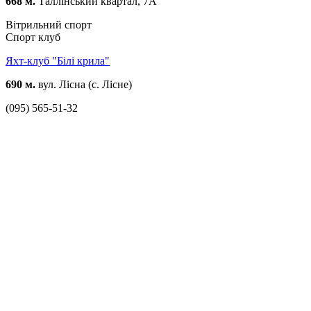
668 м.
Таллінський квартал, 7А
Вітрильний спорт
Спорт клуб
Яхт-клуб "Білі крила"
690 м.
вул. Лісна (с. Лісне)
(095) 565-51-32