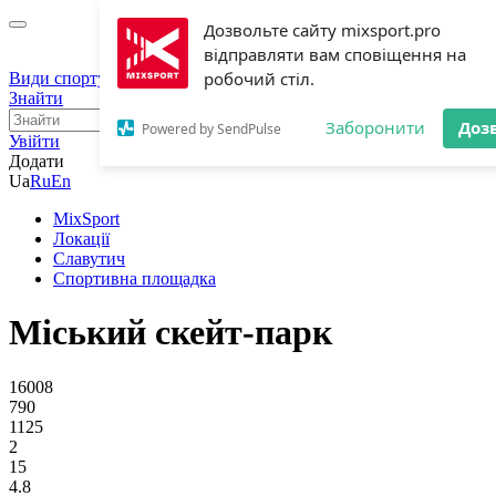
Дозвольте сайту mixsport.pro
відправляти вам сповіщення на
робочий стіл.
Види спорту
Події
Активності
Локації
Тренери
Знайти
Заборонити
Доз
Powered by SendPulse
Увійти
Додати
Ua
Ru
En
MixSport
Локації
Славутич
Спортивна площадка
Міський скейт-парк
16008
790
1125
2
15
4.8