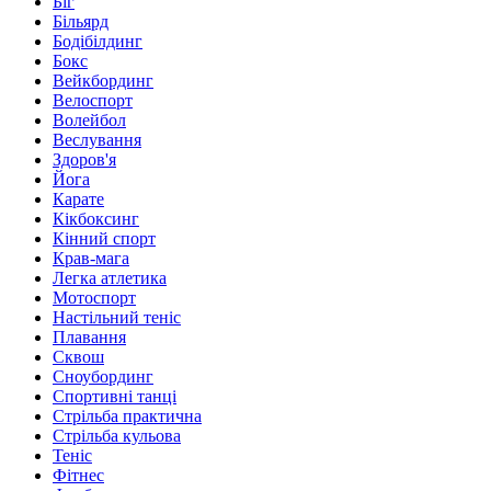
Біг
Більярд
Бодібілдинг
Бокс
Вейкбординг
Велоспорт
Волейбол
Веслування
Здоров'я
Йога
Карате
Кікбоксинг
Кінний спорт
Крав-мага
Легка атлетика
Мотоспорт
Настільний теніс
Плавання
Сквош
Сноубординг
Спортивні танці
Стрільба практична
Стрільба кульова
Теніс
Фітнес