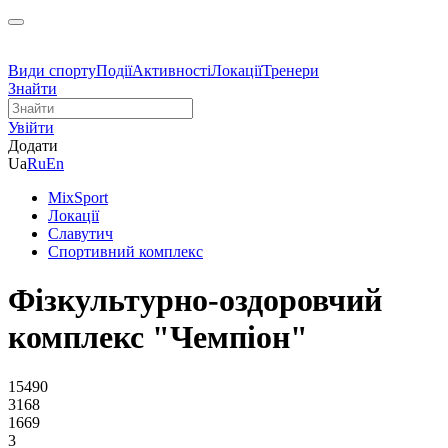
Види спорту
Події
Активності
Локації
Тренери
Знайти
Увійти
Додати
Ua
Ru
En
MixSport
Локації
Славутич
Спортивний комплекс
Фізкультурно-оздоровчий
комплекс "Чемпіон"
15490
3168
1669
3