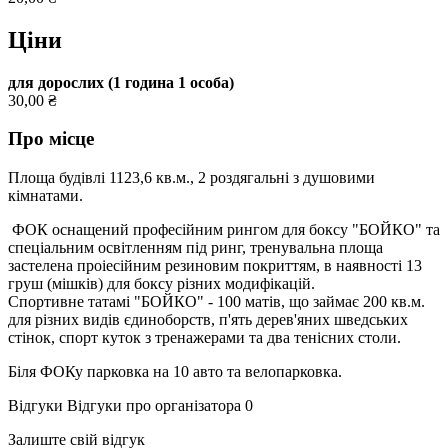
Ціни
для дорослих (1 година 1 особа)
30,00 ₴
Про місце
Площа будівлі 1123,6 кв.м., 2 роздягальні з душовими
кімнатами.
ФОК оснащений професійним рингом для боксу "БОЙКО" та
спеціальним освітленням під ринг, тренувальна площа
застелена проіесійним резиновим покриттям, в наявності 13
груш (мішків) для боксу різних модифікацій.
Спортивне татамі "БОЙКО" - 100 матів, що займає 200 кв.м.
для різних видів єдиноборств, п'ять дерев'яних шведських
стінок, спорт куток з тренажерами та два тенісних столи.
Біля ФОКу парковка на 10 авто та велопарковка.
Відгуки
Відгуки про організатора
0
Залиште свій відгук