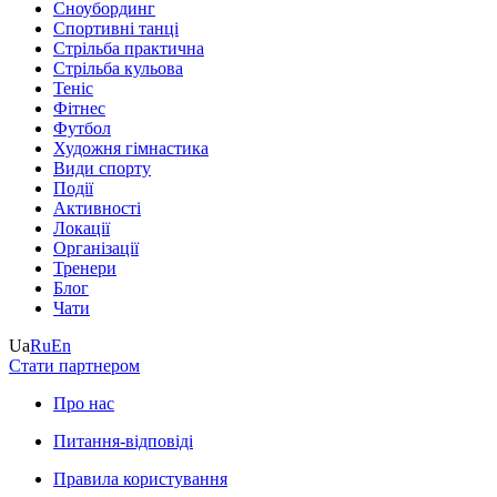
Сноубординг
Спортивні танці
Стрільба практична
Стрільба кульова
Теніс
Фітнес
Футбол
Художня гімнастика
Види спорту
Події
Активності
Локації
Організації
Тренери
Блог
Чати
Ua
Ru
En
Стати партнером
Про нас
Питання-відповіді
Правила користування