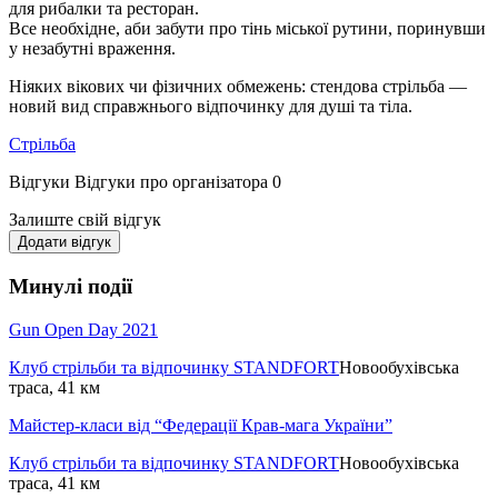
для рибалки та ресторан.
Все необхідне, аби забути про тінь міської рутини, поринувши
у незабутні враження.
Ніяких вікових чи фізичних обмежень: стендова стрільба —
новий вид справжнього відпочинку для душі та тіла.
Стрільба
Відгуки
Відгуки про організатора
0
Залиште свій відгук
Додати відгук
Минулі події
Gun Open Day 2021
Клуб стрільби та відпочинку STANDFORT
Новообухівська
траса, 41 км
Майстер-класи від “Федерації Крав-мага України”
Клуб стрільби та відпочинку STANDFORT
Новообухівська
траса, 41 км