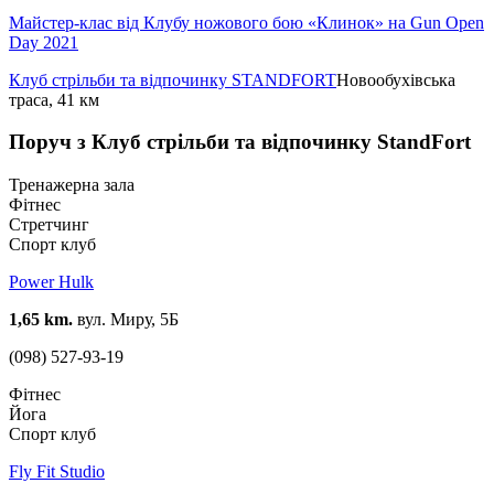
Майстер-клас від Клубу ножового бою «Клинок» на Gun Open
Day 2021
Клуб стрільби та відпочинку STANDFORT
Новообухівська
траса, 41 км
Поруч з Клуб стрільби та відпочинку StandFort
Тренажерна зала
Фітнес
Стретчинг
Спорт клуб
Power Hulk
1,65 km.
вул. Миру, 5Б
(098) 527-93-19
Фітнес
Йога
Спорт клуб
Fly Fit Studio