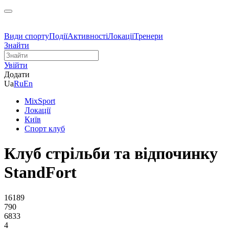
Види спорту
Події
Активності
Локації
Тренери
Знайти
Увійти
Додати
Ua
Ru
En
MixSport
Локації
Київ
Спорт клуб
Клуб стрільби та відпочинку
StandFort
16189
790
6833
4