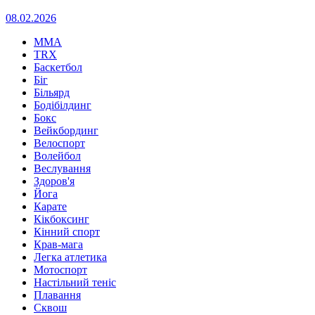
08.02.2026
MMA
TRX
Баскетбол
Біг
Більярд
Бодібілдинг
Бокс
Вейкбординг
Велоспорт
Волейбол
Веслування
Здоров'я
Йога
Карате
Кікбоксинг
Кінний спорт
Крав-мага
Легка атлетика
Мотоспорт
Настільний теніс
Плавання
Сквош